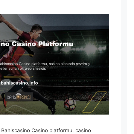
 Bahiscasino Casino platformu, casino