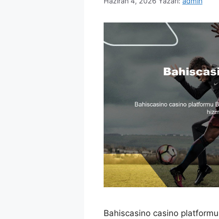
Haziran 4, 2026
Yazarı:
admin
Bahiscasino casino platformu