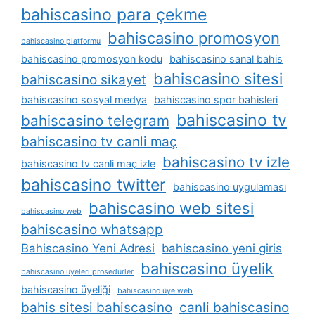
bahiscasino para çekme
bahiscasino promosyon
bahiscasino platformu
bahiscasino promosyon kodu
bahiscasino sanal bahis
bahiscasino sitesi
bahiscasino sikayet
bahiscasino sosyal medya
bahiscasino spor bahisleri
bahiscasino tv
bahiscasino telegram
bahiscasino tv canli maç
bahiscasino tv izle
bahiscasino tv canli maç izle
bahiscasino twitter
bahiscasino uygulaması
bahiscasino web sitesi
bahiscasino web
bahiscasino whatsapp
Bahiscasino Yeni Adresi
bahiscasino yeni giris
bahiscasino üyelik
bahiscasino üyeleri prosedürler
bahiscasino üyeliği
bahiscasino üye web
bahis sitesi bahiscasino
canli bahiscasino