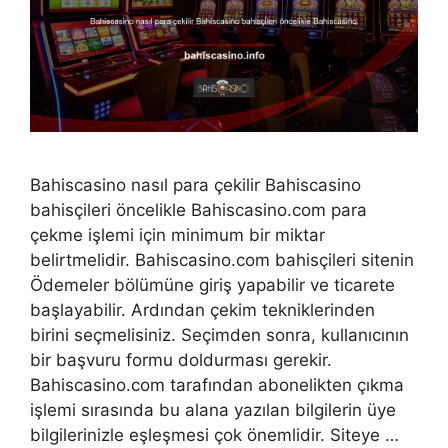
Bahiscasino nasıl para çekilir Bahiscasino
bahisçileri öncelikle Bahiscasino.com para
çekme işlemi için minimum bir miktar
belirtmelidir. Bahiscasino.com bahisçileri sitenin
Ödemeler bölümüne giriş yapabilir ve ticarete
başlayabilir. Ardından çekim tekniklerinden
birini seçmelisiniz. Seçimden sonra, kullanıcının
bir başvuru formu doldurması gerekir.
Bahiscasino.com tarafından abonelikten çıkma
işlemi sırasında bu alana yazılan bilgilerin üye
bilgilerinizle eşleşmesi çok önemlidir. Siteye …