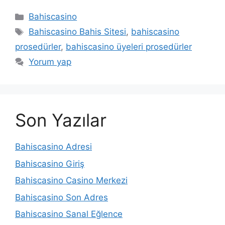
Kategoriler
Bahiscasino
Etiketler
Bahiscasino Bahis Sitesi
,
bahiscasino
prosedürler
,
bahiscasino üyeleri prosedürler
Yorum yap
Son Yazılar
Bahiscasino Adresi
Bahiscasino Giriş
Bahiscasino Casino Merkezi
Bahiscasino Son Adres
Bahiscasino Sanal Eğlence