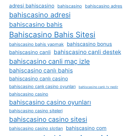
adresi bahiscasino
bahiscasino
bahiscasino adres
bahiscasino adresi
bahiscasino bahis
Bahiscasino Bahis Sitesi
bahiscasino bonus
bahiscasino bahis yapmak
bahiscasino canli destek
bahiscasino canli
bahiscasino canli maç izle
bahiscasino canlı bahis
bahiscasino canlı casino
bahiscasino canlı casino oyunları
bahiscasino canlı tv nedir
bahiscasino casino
bahiscasino casino oyunları
bahiscasino casino siteleri
bahiscasino casino sitesi
bahiscasino com
bahiscasino casino slotları