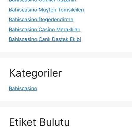
Bahiscasino Müşteri Temsilcileri
Bahiscasino Değerlendirme
Bahiscasino Casino Meraklıları
Bahiscasino Canlı Destek Ekibi
Kategoriler
Bahiscasino
Etiket Bulutu