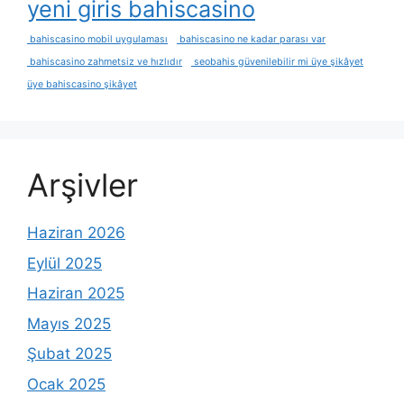
yeni giris bahiscasino
bahiscasino mobil uygulaması
bahiscasino ne kadar parası var
bahiscasino zahmetsiz ve hızlıdır
seobahis güvenilebilir mi üye şikâyet
üye bahiscasino şikâyet
Arşivler
Haziran 2026
Eylül 2025
Haziran 2025
Mayıs 2025
Şubat 2025
Ocak 2025