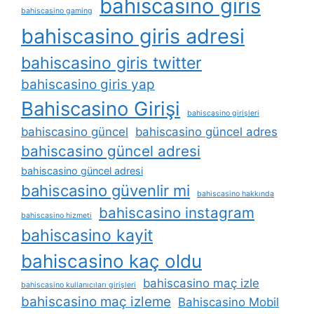
bahiscasino giris
bahiscasino gaming
bahiscasino giris adresi
bahiscasino giris twitter
bahiscasino giris yap
Bahiscasino Girişi
bahiscasino girişleri
bahiscasino güncel
bahiscasino güncel adres
bahiscasino güncel adresi
bahiscasino güncel adresi
bahiscasino güvenlir mi
bahiscasino hakkında
bahiscasino instagram
bahiscasino hizmeti
bahiscasino kayit
bahiscasino kaç oldu
bahiscasino maç izle
bahiscasino kullanıcıları girişleri
bahiscasino maç izleme
Bahiscasino Mobil