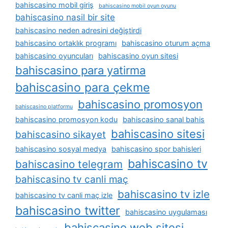
bahiscasino mobil giriş
bahiscasino mobil oyun oyunu
bahiscasino nasil bir site
bahiscasino neden adresini değiştirdi
bahiscasino ortaklık programı
bahiscasino oturum açma
bahiscasino oyuncuları
bahiscasino oyun sitesi
bahiscasino para yatirma
bahiscasino para çekme
bahiscasino promosyon
bahiscasino platformu
bahiscasino promosyon kodu
bahiscasino sanal bahis
bahiscasino sitesi
bahiscasino sikayet
bahiscasino sosyal medya
bahiscasino spor bahisleri
bahiscasino tv
bahiscasino telegram
bahiscasino tv canli maç
bahiscasino tv izle
bahiscasino tv canli maç izle
bahiscasino twitter
bahiscasino uygulaması
bahiscasino web sitesi