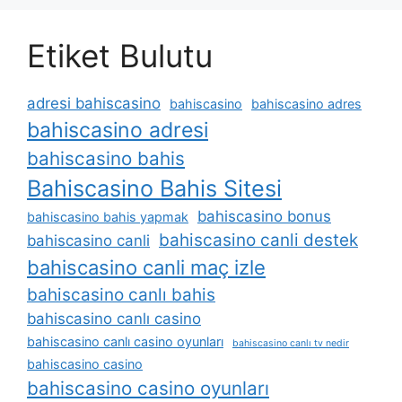
Etiket Bulutu
adresi bahiscasino
bahiscasino
bahiscasino adres
bahiscasino adresi
bahiscasino bahis
Bahiscasino Bahis Sitesi
bahiscasino bonus
bahiscasino bahis yapmak
bahiscasino canli destek
bahiscasino canli
bahiscasino canli maç izle
bahiscasino canlı bahis
bahiscasino canlı casino
bahiscasino canlı casino oyunları
bahiscasino canlı tv nedir
bahiscasino casino
bahiscasino casino oyunları