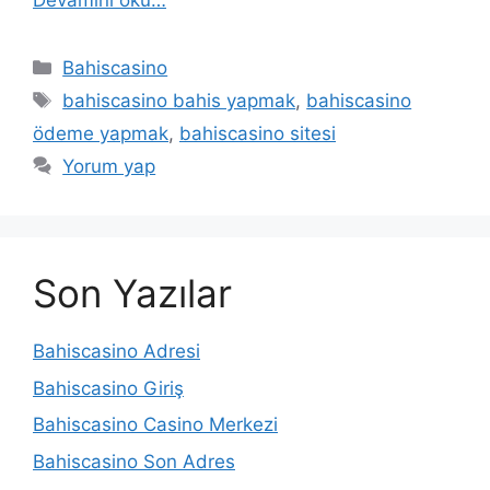
Devamını oku…
Kategoriler
Bahiscasino
Etiketler
bahiscasino bahis yapmak
,
bahiscasino
ödeme yapmak
,
bahiscasino sitesi
Yorum yap
Son Yazılar
Bahiscasino Adresi
Bahiscasino Giriş
Bahiscasino Casino Merkezi
Bahiscasino Son Adres