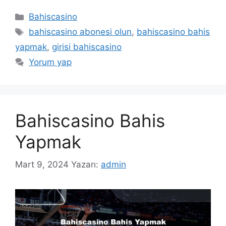
Kategoriler
Bahiscasino
Etiketler
bahiscasino abonesi olun
,
bahiscasino bahis
yapmak
,
girisi bahiscasino
Yorum yap
Bahiscasino Bahis
Yapmak
Mart 9, 2024
Yazarı:
admin