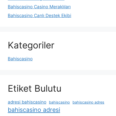
Bahiscasino Casino Meraklıları
Bahiscasino Canlı Destek Ekibi
Kategoriler
Bahiscasino
Etiket Bulutu
adresi bahiscasino
bahiscasino
bahiscasino adres
bahiscasino adresi