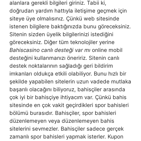
alanlara gerekli bilgileri giriniz. Tabii ki,
doğrudan yardım hattıyla iletişime geçmek için
siteye üye olmalısınız. Çünkü web sitesinde
istenen bilgilere baktığınızda bunu göreceksiniz.
Sitenin sizden üyelik bilgilerinizi istediğini
göreceksiniz. Diğer tüm teknolojiler yerine
Bahiscasino canlı desteği var mı
online mobil
desteğini kullanmanızı öneririz. Sitenin canlı
destek noktalarının sağladığı geri bildirim
imkanları oldukça etkili olabiliyor. Bunu hızlı bir
şekilde yapabilen sitelerin uzun vadede mutlaka
başarılı olacağını biliyoruz, bahisçiler arasında
çok iyi bir bahisçiye ihtiyacım var. Çünkü bahis
sitesinde en çok vakit geçirdikleri spor bahisleri
bölümü burasıdır. Bahisçiler, spor bahisleri
düzenlemeyen veya düzenlemeyen bahis
sitelerini sevmezler. Bahisçiler sadece gerçek
zamanlı spor bahisleri yapmak isterler. Kupon