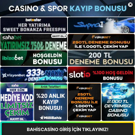
×
BAHİSCASİNO GİRİŞ İÇİN TIKLAYINIZ!