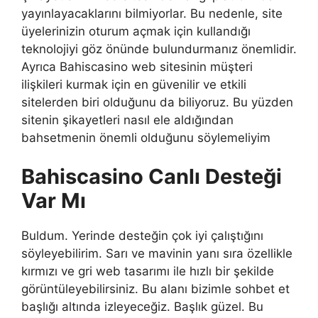
yayınlayacaklarını bilmiyorlar. Bu nedenle, site
üyelerinizin oturum açmak için kullandığı
teknolojiyi göz önünde bulundurmanız önemlidir.
Ayrıca Bahiscasino web sitesinin müşteri
ilişkileri kurmak için en güvenilir ve etkili
sitelerden biri olduğunu da biliyoruz. Bu yüzden
sitenin şikayetleri nasıl ele aldığından
bahsetmenin önemli olduğunu söylemeliyim
Bahiscasino Canlı Desteği
Var Mı
Buldum. Yerinde desteğin çok iyi çalıştığını
söyleyebilirim. Sarı ve mavinin yanı sıra özellikle
kırmızı ve gri web tasarımı ile hızlı bir şekilde
görüntüleyebilirsiniz. Bu alanı bizimle sohbet et
başlığı altında izleyeceğiz. Başlık güzel. Bu