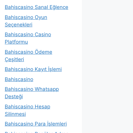
Bahiscasino Sanal Eğlence
Bahiscasino Oyun
Seçenekleri
Bahiscasino Casino
Platformu
Bahiscasino Ödeme
Çeşitleri
Bahiscasino Kayıt İşlemi
Bahiscasino
Bahiscasino Whatsapp
Desteği
Bahiscasino Hesap
Silinmesi
Bahiscasino Para İşlemleri