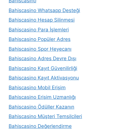
Bahiscasino
Bahiscasino Whatsapp Desteği
Bahiscasino Hesap Silinmesi
Bahiscasino Para İşlemleri
Bahiscasino Popüler Adres
Bahiscasino Spor Heyecanı
Bahiscasino Adres Devre Dışı
Bahiscasino Kayıt Güvenilirliği
Bahiscasino Kayıt Aktivasyonu
Bahiscasino Mobil Erişim
Bahiscasino Erişim Uzmanlığı
Bahiscasino Ödüller Kazanın
Bahiscasino Müşteri Temsilcileri
Bahiscasino Değerlendirme