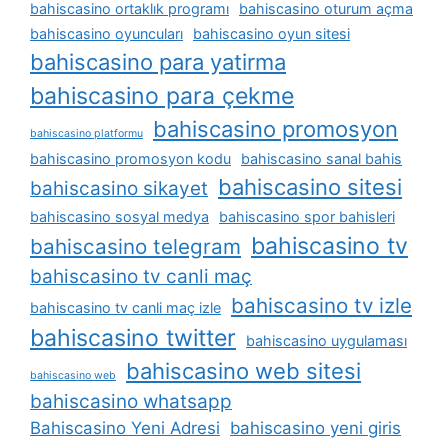
bahiscasino ortaklık programı
bahiscasino oturum açma
bahiscasino oyuncuları
bahiscasino oyun sitesi
bahiscasino para yatirma
bahiscasino para çekme
bahiscasino promosyon
bahiscasino platformu
bahiscasino promosyon kodu
bahiscasino sanal bahis
bahiscasino sitesi
bahiscasino sikayet
bahiscasino sosyal medya
bahiscasino spor bahisleri
bahiscasino tv
bahiscasino telegram
bahiscasino tv canli maç
bahiscasino tv izle
bahiscasino tv canli maç izle
bahiscasino twitter
bahiscasino uygulaması
bahiscasino web sitesi
bahiscasino web
bahiscasino whatsapp
Bahiscasino Yeni Adresi
bahiscasino yeni giris