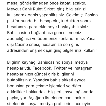
mesaj gönderilmeden önce kapatılacaktır.
Mevcut Canlı Rulet Şirketi giriş bilgilerinizi
kullanarak bahis yapabilirsiniz. Çevrimiçi Casino
platformunda bir hesap oluşturduktan sonra
hesabınıza para eklemeye başlayabilirsiniz.
Bahiscasino bağlantınızı güncellemeniz
aboneliğinizi ve ödemenizi sonlandırmaz. Yasa
dışı Casino sitesi, hesabınıza son giriş
adresinden erişmek için giriş bilgilerinizi kullanır
Bilginin kaynağı Bahiscasino sosyal medya
hesaplarıydı. Facebook, Twitter ve Instagram
hesaplarınızın güncel giriş bilgilerini
bulabilirsiniz. Yasadışı bahis şirketi ayrıca
bonuslar, para çekme işlemleri ve diğer
etkinlikler hakkındaki bilgileri sosyal ağlarında
paylaşıyor. Aşağıda listelenen canlı poker
sitelerinin sosyal medya profillerini inceleyin