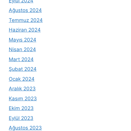
Eylül 2024
Ağustos 2024
Temmuz 2024
Haziran 2024
Mayıs 2024
Nisan 2024
Mart 2024
Şubat 2024
Ocak 2024
Aralık 2023
Kasım 2023
Ekim 2023
Eylül 2023
Ağustos 2023