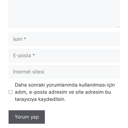
İsim
E-
posta
İnternet
sitesi
Daha sonraki yorumlarımda kullanılması için
adım, e-posta adresim ve site adresim bu
tarayıcıya kaydedilsin.