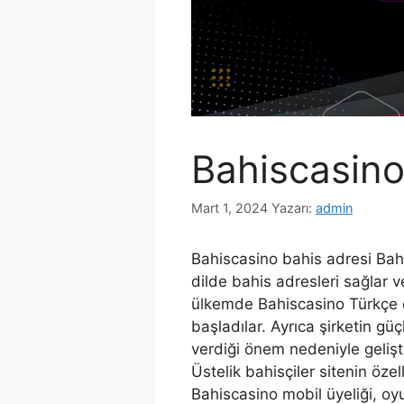
Bahiscasino
Mart 1, 2024
Yazarı:
admin
Bahiscasino bahis adresi Bah
dilde bahis adresleri sağlar v
ülkemde Bahiscasino Türkçe d
başladılar. Ayrıca şirketin gü
verdiği önem nedeniyle geliş
Üstelik bahisçiler sitenin öze
Bahiscasino mobil üyeliği, oy