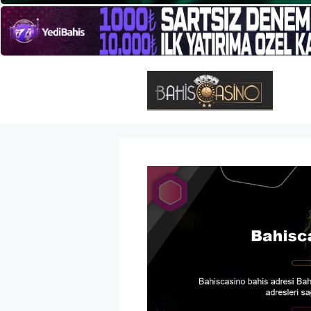
İçeriğe
atla