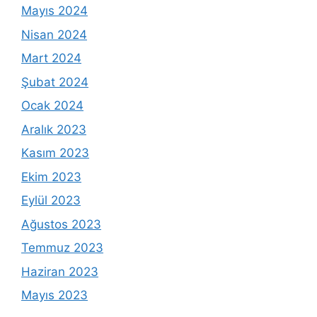
Mayıs 2024
Nisan 2024
Mart 2024
Şubat 2024
Ocak 2024
Aralık 2023
Kasım 2023
Ekim 2023
Eylül 2023
Ağustos 2023
Temmuz 2023
Haziran 2023
Mayıs 2023