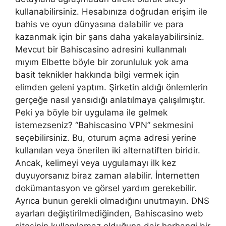
kullanabilirsiniz. Hesabınıza doğrudan erişim ile
bahis ve oyun dünyasına dalabilir ve para
kazanmak için bir şans daha yakalayabilirsiniz.
Mevcut bir Bahiscasino adresini kullanmalı
mıyım Elbette böyle bir zorunluluk yok ama
basit teknikler hakkında bilgi vermek için
elimden geleni yaptım. Şirketin aldığı önlemlerin
gerçeğe nasıl yansıdığı anlatılmaya çalışılmıştır.
Peki ya böyle bir uygulama ile gelmek
istemezseniz? “Bahiscasino VPN” sekmesini
seçebilirsiniz. Bu, oturum açma adresi yerine
kullanılan veya önerilen iki alternatiften biridir.
Ancak, kelimeyi veya uygulamayı ilk kez
duyuyorsanız biraz zaman alabilir. İnternetten
dokümantasyon ve görsel yardım gerekebilir.
Ayrıca bunun gerekli olmadığını unutmayın. DNS
ayarları değiştirilmediğinden, Bahiscasino web