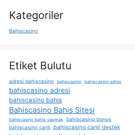
Kategoriler
Bahiscasino
Etiket Bulutu
adresi bahiscasino
bahiscasino
bahiscasino adres
bahiscasino adresi
bahiscasino bahis
Bahiscasino Bahis Sitesi
bahiscasino bonus
bahiscasino bahis yapmak
bahiscasino canli destek
bahiscasino canli