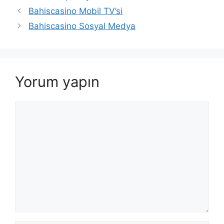
Bahiscasino Mobil TV’si
Bahiscasino Sosyal Medya
Yorum yapın
Yorum