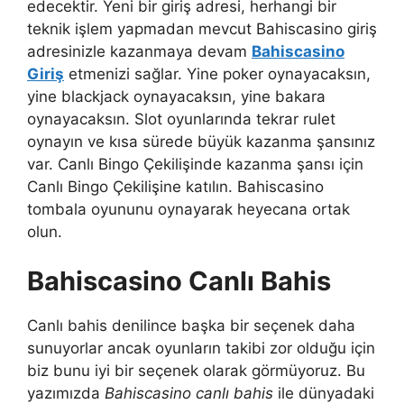
edecektir. Yeni bir giriş adresi, herhangi bir
teknik işlem yapmadan mevcut Bahiscasino giriş
adresinizle kazanmaya devam
Bahiscasino
Giriş
etmenizi sağlar. Yine poker oynayacaksın,
yine blackjack oynayacaksın, yine bakara
oynayacaksın. Slot oyunlarında tekrar rulet
oynayın ve kısa sürede büyük kazanma şansınız
var. Canlı Bingo Çekilişinde kazanma şansı için
Canlı Bingo Çekilişine katılın. Bahiscasino
tombala oyununu oynayarak heyecana ortak
olun.
Bahiscasino Canlı Bahis
Canlı bahis denilince başka bir seçenek daha
sunuyorlar ancak oyunların takibi zor olduğu için
biz bunu iyi bir seçenek olarak görmüyoruz. Bu
yazımızda
Bahiscasino canlı bahis
ile dünyadaki