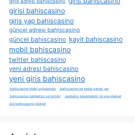
giris bahiscasino
giris adresi bahiscasino
girisi bahiscasino
giris yap bahiscasino
güncel adresi bahiscasino
kayit bahiscasino
güncel bahiscasino
mobil bahiscasino
twitter bahiscasino
yeni adresi bahiscasino
yeni giris bahiscasino
bahiscasino mobil uygulaması
bahiscasino ne kadar parası var
bahiscasino zahmetsiz ve hızlıdır
seobahis güvenilebilir mi üye şikâyet
üye bahiscasino şikâyet