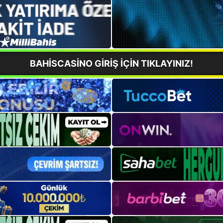
BAHİSCASİNO GİRİŞ İÇİN TIKLAYINIZ!