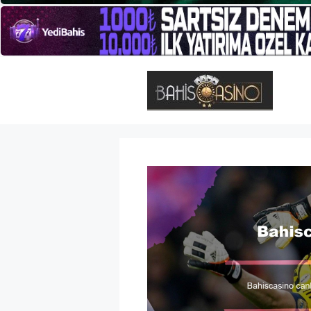
İçeriğe
atla