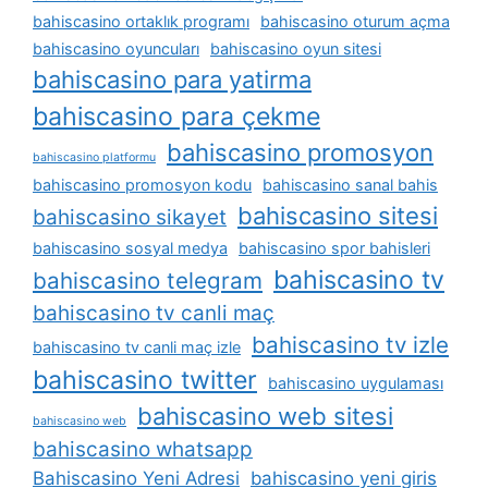
bahiscasino ortaklık programı
bahiscasino oturum açma
bahiscasino oyuncuları
bahiscasino oyun sitesi
bahiscasino para yatirma
bahiscasino para çekme
bahiscasino promosyon
bahiscasino platformu
bahiscasino promosyon kodu
bahiscasino sanal bahis
bahiscasino sitesi
bahiscasino sikayet
bahiscasino sosyal medya
bahiscasino spor bahisleri
bahiscasino tv
bahiscasino telegram
bahiscasino tv canli maç
bahiscasino tv izle
bahiscasino tv canli maç izle
bahiscasino twitter
bahiscasino uygulaması
bahiscasino web sitesi
bahiscasino web
bahiscasino whatsapp
Bahiscasino Yeni Adresi
bahiscasino yeni giris