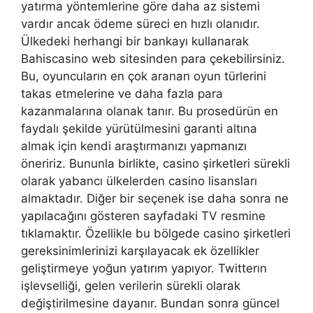
yatırma yöntemlerine göre daha az sistemi
vardır ancak ödeme süreci en hızlı olanıdır.
Ülkedeki herhangi bir bankayı kullanarak
Bahiscasino web sitesinden para çekebilirsiniz.
Bu, oyuncuların en çok aranan oyun türlerini
takas etmelerine ve daha fazla para
kazanmalarına olanak tanır. Bu prosedürün en
faydalı şekilde yürütülmesini garanti altına
almak için kendi araştırmanızı yapmanızı
öneririz. Bununla birlikte, casino şirketleri sürekli
olarak yabancı ülkelerden casino lisansları
almaktadır. Diğer bir seçenek ise daha sonra ne
yapılacağını gösteren sayfadaki TV resmine
tıklamaktır. Özellikle bu bölgede casino şirketleri
gereksinimlerinizi karşılayacak ek özellikler
geliştirmeye yoğun yatırım yapıyor. Twitterın
işlevselliği, gelen verilerin sürekli olarak
değiştirilmesine dayanır. Bundan sonra güncel