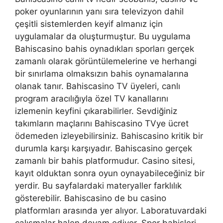
poker oyunlarının yanı sıra televizyon dahil
çeşitli sistemlerden keyif almanız için
uygulamalar da oluşturmuştur. Bu uygulama
Bahiscasino bahis oynadıkları sporları gerçek
zamanlı olarak görüntülemelerine ve herhangi
bir sınırlama olmaksızın bahis oynamalarına
olanak tanır. Bahiscasino TV üyeleri, canlı
program aracılığıyla özel TV kanallarını
izlemenin keyfini çıkarabilirler. Sevdiğiniz
takımların maçlarını Bahiscasino TVye ücret
ödemeden izleyebilirsiniz. Bahiscasino kritik bir
durumla karşı karşıyadır. Bahiscasino gerçek
zamanlı bir bahis platformudur. Casino sitesi,
kayıt olduktan sonra oyun oynayabileceğiniz bir
yerdir. Bu sayfalardaki materyaller farklılık
gösterebilir. Bahiscasino de bu casino
platformları arasında yer alıyor. Laboratuvardaki