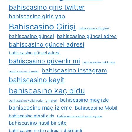
bahiscasino giris twitter
bahiscasino giris yap
Bahiscasino Girişi
bahiscasino girişleri
bahiscasino güncel
bahiscasino güncel adres
bahiscasino güncel adresi
bahiscasino güncel adresi
bahiscasino güvenlir mi
bahiscasino hakkında
bahiscasino instagram
bahiscasino hizmeti
bahiscasino kayit
bahiscasino kaç oldu
bahiscasino maç izle
bahiscasino kullanıcıları girişleri
bahiscasino maç izleme
Bahiscasino Mobil
bahiscasino mobil giriş
bahiscasino mobil oyun oyunu
bahiscasino nasil bir site
bahiscasino neden adresini değiştirdi