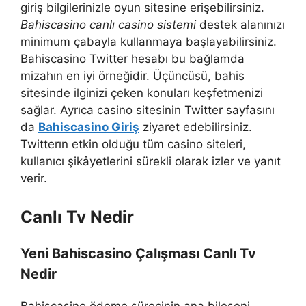
giriş bilgilerinizle oyun sitesine erişebilirsiniz.
Bahiscasino canlı casino sistemi
destek alanınızı
minimum çabayla kullanmaya başlayabilirsiniz.
Bahiscasino Twitter hesabı bu bağlamda
mizahın en iyi örneğidir. Üçüncüsü, bahis
sitesinde ilginizi çeken konuları keşfetmenizi
sağlar. Ayrıca casino sitesinin Twitter sayfasını
da
Bahiscasino Giriş
ziyaret edebilirsiniz.
Twitterın etkin olduğu tüm casino siteleri,
kullanıcı şikâyetlerini sürekli olarak izler ve yanıt
verir.
Canlı Tv Nedir
Yeni Bahiscasino Çalışması Canlı Tv
Nedir
Bahiscasino ödeme sürecinin ana bileşeni