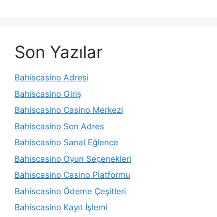
Son Yazılar
Bahiscasino Adresi
Bahiscasino Giriş
Bahiscasino Casino Merkezi
Bahiscasino Son Adres
Bahiscasino Sanal Eğlence
Bahiscasino Oyun Seçenekleri
Bahiscasino Casino Platformu
Bahiscasino Ödeme Çeşitleri
Bahiscasino Kayıt İşlemi