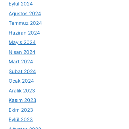
Eylül 2024
Ağustos 2024
Temmuz 2024
Haziran 2024
Mayıs 2024
Nisan 2024
Mart 2024
Şubat 2024
Ocak 2024
Aralık 2023
Kasım 2023
Ekim 2023
Eylül 2023