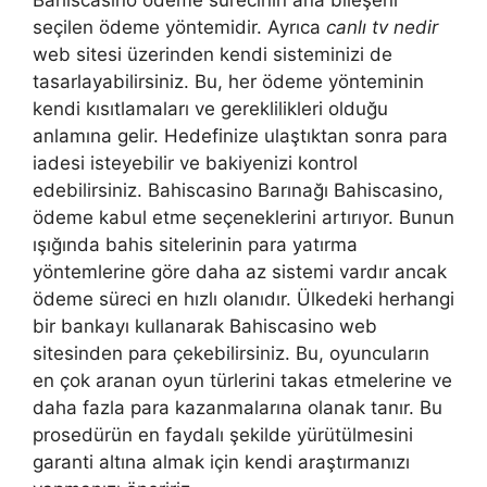
seçilen ödeme yöntemidir. Ayrıca
canlı tv nedir
web sitesi üzerinden kendi sisteminizi de
tasarlayabilirsiniz. Bu, her ödeme yönteminin
kendi kısıtlamaları ve gereklilikleri olduğu
anlamına gelir. Hedefinize ulaştıktan sonra para
iadesi isteyebilir ve bakiyenizi kontrol
edebilirsiniz. Bahiscasino Barınağı Bahiscasino,
ödeme kabul etme seçeneklerini artırıyor. Bunun
ışığında bahis sitelerinin para yatırma
yöntemlerine göre daha az sistemi vardır ancak
ödeme süreci en hızlı olanıdır. Ülkedeki herhangi
bir bankayı kullanarak Bahiscasino web
sitesinden para çekebilirsiniz. Bu, oyuncuların
en çok aranan oyun türlerini takas etmelerine ve
daha fazla para kazanmalarına olanak tanır. Bu
prosedürün en faydalı şekilde yürütülmesini
garanti altına almak için kendi araştırmanızı