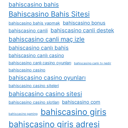
bahiscasino bahis
Bahiscasino Bahis Sitesi
bahiscasino bonus
bahiscasino bahis yapmak
bahiscasino canli destek
bahiscasino canli
bahiscasino canli maç izle
bahiscasino canlı bahis
bahiscasino canlı casino
bahiscasino canlı casino oyunları
bahiscasino canlı tv nedir
bahiscasino casino
bahiscasino casino oyunları
bahiscasino casino siteleri
bahiscasino casino sitesi
bahiscasino com
bahiscasino casino slotları
bahiscasino giris
bahiscasino gaming
bahiscasino giris adresi