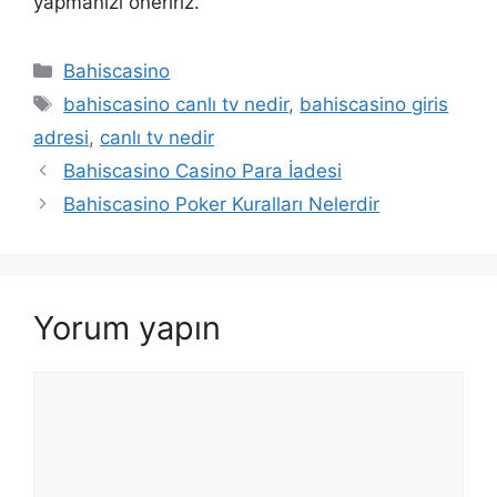
yapmanızı öneririz.
Kategoriler
Bahiscasino
Etiketler
bahiscasino canlı tv nedir
,
bahiscasino giris
adresi
,
canlı tv nedir
Bahiscasino Casino Para İadesi
Bahiscasino Poker Kuralları Nelerdir
Yorum yapın
Yorum