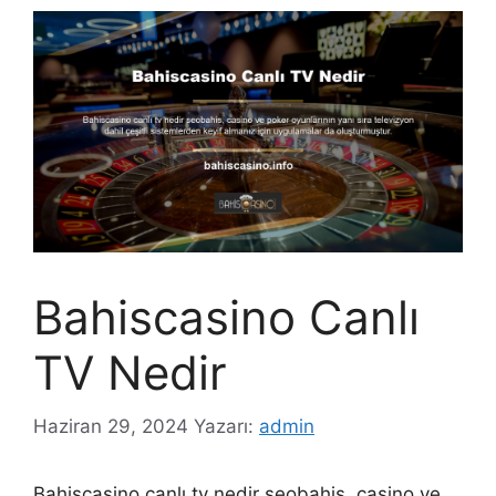
Bahiscasino Canlı
TV Nedir
Haziran 29, 2024
Yazarı:
admin
Bahiscasino canlı tv nedir seobahis, casino ve