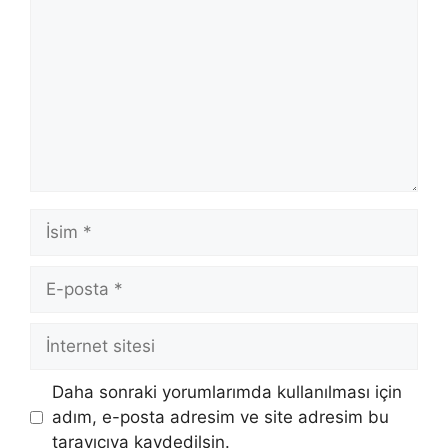
İsim
E-
posta
İnternet
sitesi
Daha sonraki yorumlarımda kullanılması için
adım, e-posta adresim ve site adresim bu
tarayıcıya kaydedilsin.