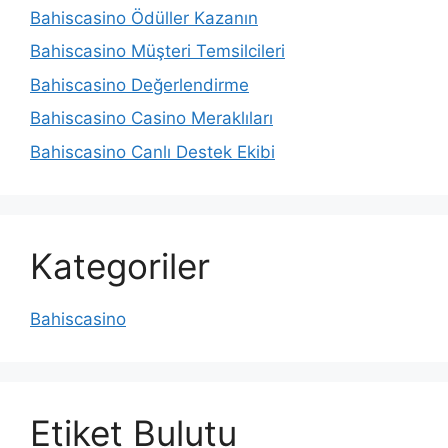
Bahiscasino Ödüller Kazanın
Bahiscasino Müşteri Temsilcileri
Bahiscasino Değerlendirme
Bahiscasino Casino Meraklıları
Bahiscasino Canlı Destek Ekibi
Kategoriler
Bahiscasino
Etiket Bulutu