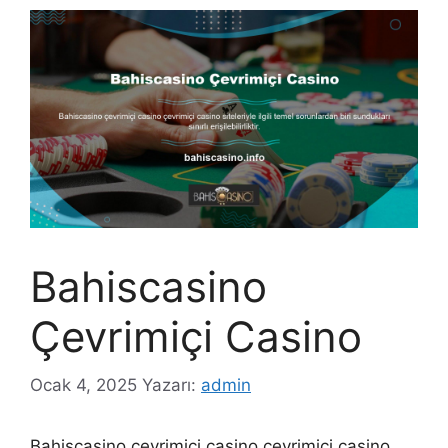
Bahiscasino
Çevrimiçi Casino
Ocak 4, 2025
Yazarı:
admin
Bahiscasino çevrimiçi casino çevrimiçi casino