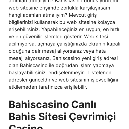
adımları atmalıyım? Bahiscasino bonus yöntemi
web sitesine erişimde zorlukla karşılaşırsam
hangi adımları atmalıyım? Mevcut giriş
bilgilerinizi kullanarak bu web sitesine kolayca
erişebilirsiniz. Yapabileceğiniz en uygun, en hızlı
ve en güvenilir işlemleri gösterir. Web sitesi
açılmıyorsa, açmaya çalıştığınızda ekranın kapalı
olduğuna dair mesaj alıyorsanız veya hata
mesajı alıyorsanız, Bahiscasino yeni giriş adresi
olan Bahiscasino ile doğrudan işlem yapmaya
başlayabilirsiniz, endişelenmeyin. Listelenen
adresler günceldir ve web sitesinin işlevselliğini
etkilemeden tarafınızca erişilebilir.
Bahiscasino Canlı
Bahis Sitesi Çevrimiçi
Casino