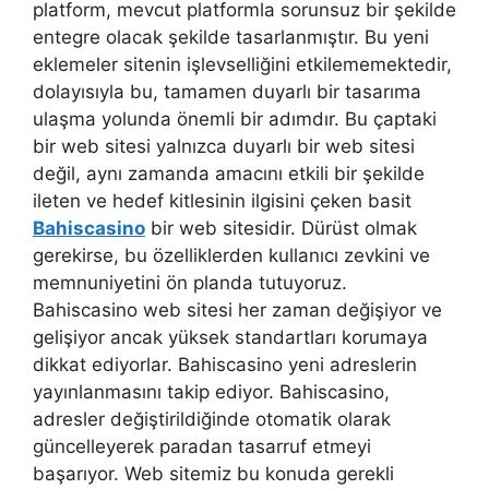
platform, mevcut platformla sorunsuz bir şekilde
entegre olacak şekilde tasarlanmıştır. Bu yeni
eklemeler sitenin işlevselliğini etkilememektedir,
dolayısıyla bu, tamamen duyarlı bir tasarıma
ulaşma yolunda önemli bir adımdır. Bu çaptaki
bir web sitesi yalnızca duyarlı bir web sitesi
değil, aynı zamanda amacını etkili bir şekilde
ileten ve hedef kitlesinin ilgisini çeken basit
Bahiscasino
bir web sitesidir. Dürüst olmak
gerekirse, bu özelliklerden kullanıcı zevkini ve
memnuniyetini ön planda tutuyoruz.
Bahiscasino web sitesi her zaman değişiyor ve
gelişiyor ancak yüksek standartları korumaya
dikkat ediyorlar. Bahiscasino yeni adreslerin
yayınlanmasını takip ediyor. Bahiscasino,
adresler değiştirildiğinde otomatik olarak
güncelleyerek paradan tasarruf etmeyi
başarıyor. Web sitemiz bu konuda gerekli