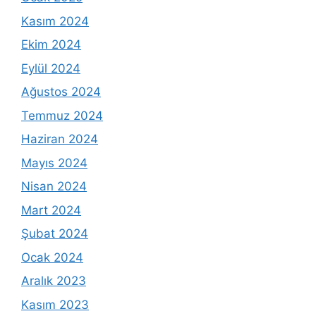
Kasım 2024
Ekim 2024
Eylül 2024
Ağustos 2024
Temmuz 2024
Haziran 2024
Mayıs 2024
Nisan 2024
Mart 2024
Şubat 2024
Ocak 2024
Aralık 2023
Kasım 2023