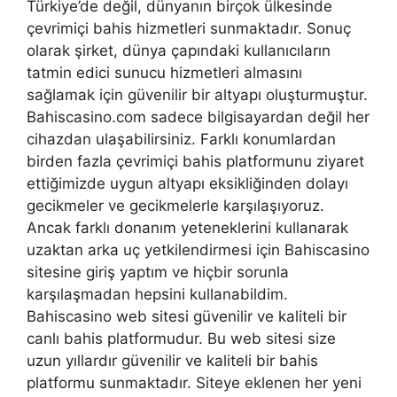
Türkiye’de değil, dünyanın birçok ülkesinde
çevrimiçi bahis hizmetleri sunmaktadır. Sonuç
olarak şirket, dünya çapındaki kullanıcıların
tatmin edici sunucu hizmetleri almasını
sağlamak için güvenilir bir altyapı oluşturmuştur.
Bahiscasino.com sadece bilgisayardan değil her
cihazdan ulaşabilirsiniz. Farklı konumlardan
birden fazla çevrimiçi bahis platformunu ziyaret
ettiğimizde uygun altyapı eksikliğinden dolayı
gecikmeler ve gecikmelerle karşılaşıyoruz.
Ancak farklı donanım yeteneklerini kullanarak
uzaktan arka uç yetkilendirmesi için Bahiscasino
sitesine giriş yaptım ve hiçbir sorunla
karşılaşmadan hepsini kullanabildim.
Bahiscasino web sitesi güvenilir ve kaliteli bir
canlı bahis platformudur. Bu web sitesi size
uzun yıllardır güvenilir ve kaliteli bir bahis
platformu sunmaktadır. Siteye eklenen her yeni