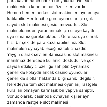
para kazanmanın harika bir yoludur. Her slot
makinesinin kendine has özellikleri vardır.
Hemen hemen herkes slot makineleri oynamaya
katılabilir. Her tercihe göre oyuncular için çok
sayıda slot makinesi çeşidi mevcuttur. Slot
makinelerinden yararlanmak için siteye kayıtlı
üye olmanız gerekmektedir. Ücretsiz üye olarak
hızlı bir şekilde para kazanabilirsiniz. Slot
makineleri oynayabileceğiniz tek cihazdır.
Yaygın olarak sevilen Bahiscasino slot makinesi
inanılmaz derecede kullanıcı dostudur ve çok
sayıda etkileyici özelliğe sahiptir. Oynamak
genellikle kolaydır ancak casino oyuncuları
genellikle slotlar hakkında bilgi sahibi değildir.
Neredeyse tüm slot makinesi oyunları, rastgele
kuralları olmayan karmaşık bir yapıya sahiptir.
Sonuç olarak, casinoda oynayan kişiler aynı
zamanda rastgele slot makinesi