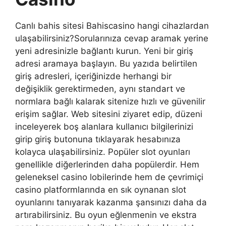
Canlı bahis sitesi Bahiscasino hangi cihazlardan
ulaşabilirsiniz?Sorularınıza cevap aramak yerine
yeni adresinizle bağlantı kurun. Yeni bir giriş
adresi aramaya başlayın. Bu yazıda belirtilen
giriş adresleri, içeriğinizde herhangi bir
değişiklik gerektirmeden, aynı standart ve
normlara bağlı kalarak sitenize hızlı ve güvenilir
erişim sağlar. Web sitesini ziyaret edip, düzeni
inceleyerek boş alanlara kullanıcı bilgilerinizi
girip giriş butonuna tıklayarak hesabınıza
kolayca ulaşabilirsiniz. Popüler slot oyunları
genellikle diğerlerinden daha popülerdir. Hem
geleneksel casino lobilerinde hem de çevrimiçi
casino platformlarında en sık oynanan slot
oyunlarını tanıyarak kazanma şansınızı daha da
artırabilirsiniz. Bu oyun eğlenmenin ve ekstra