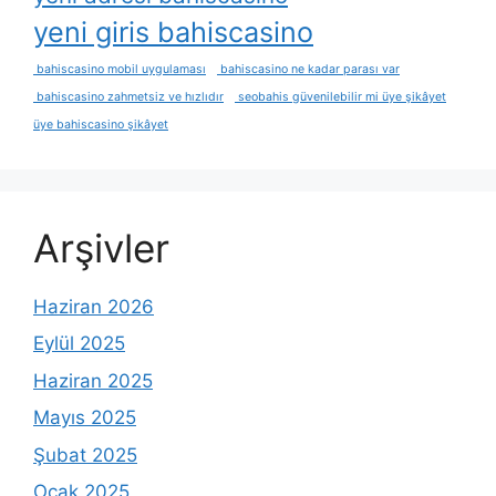
yeni giris bahiscasino
bahiscasino mobil uygulaması
bahiscasino ne kadar parası var
bahiscasino zahmetsiz ve hızlıdır
seobahis güvenilebilir mi üye şikâyet
üye bahiscasino şikâyet
Arşivler
Haziran 2026
Eylül 2025
Haziran 2025
Mayıs 2025
Şubat 2025
Ocak 2025