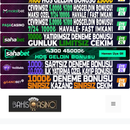
İçeriğe
atla
Menü