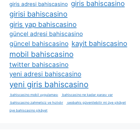
giris bahiscasino
giris adresi bahiscasino
girisi bahiscasino
giris yap bahiscasino
güncel adresi bahiscasino
kayit bahiscasino
güncel bahiscasino
mobil bahiscasino
twitter bahiscasino
yeni adresi bahiscasino
yeni giris bahiscasino
bahiscasino mobil uygulaması
bahiscasino ne kadar parası var
bahiscasino zahmetsiz ve hızlıdır
seobahis güvenilebilir mi üye şikâyet
üye bahiscasino şikâyet