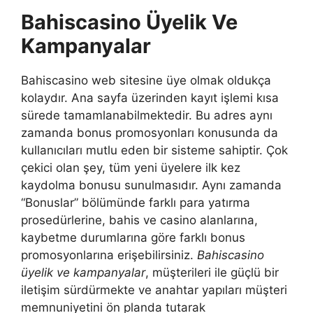
Bahiscasino Üyelik Ve
Kampanyalar
Bahiscasino web sitesine üye olmak oldukça
kolaydır. Ana sayfa üzerinden kayıt işlemi kısa
sürede tamamlanabilmektedir. Bu adres aynı
zamanda bonus promosyonları konusunda da
kullanıcıları mutlu eden bir sisteme sahiptir. Çok
çekici olan şey, tüm yeni üyelere ilk kez
kaydolma bonusu sunulmasıdır. Aynı zamanda
“Bonuslar” bölümünde farklı para yatırma
prosedürlerine, bahis ve casino alanlarına,
kaybetme durumlarına göre farklı bonus
promosyonlarına erişebilirsiniz.
Bahiscasino
üyelik ve kampanyalar
, müşterileri ile güçlü bir
iletişim sürdürmekte ve anahtar yapıları müşteri
memnuniyetini ön planda tutarak