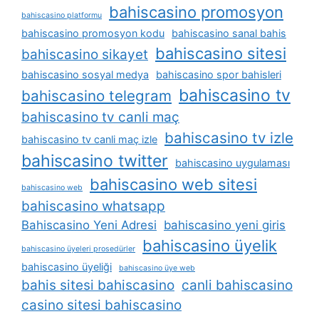
bahiscasino promosyon
bahiscasino platformu
bahiscasino promosyon kodu
bahiscasino sanal bahis
bahiscasino sitesi
bahiscasino sikayet
bahiscasino sosyal medya
bahiscasino spor bahisleri
bahiscasino tv
bahiscasino telegram
bahiscasino tv canli maç
bahiscasino tv izle
bahiscasino tv canli maç izle
bahiscasino twitter
bahiscasino uygulaması
bahiscasino web sitesi
bahiscasino web
bahiscasino whatsapp
Bahiscasino Yeni Adresi
bahiscasino yeni giris
bahiscasino üyelik
bahiscasino üyeleri prosedürler
bahiscasino üyeliği
bahiscasino üye web
bahis sitesi bahiscasino
canli bahiscasino
casino sitesi bahiscasino