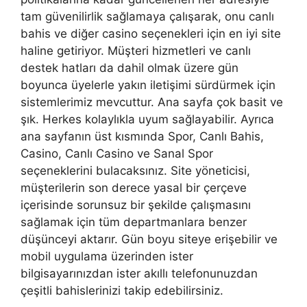
tam güvenilirlik sağlamaya çalışarak, onu canlı
bahis ve diğer casino seçenekleri için en iyi site
haline getiriyor. Müşteri hizmetleri ve canlı
destek hatları da dahil olmak üzere gün
boyunca üyelerle yakın iletişimi sürdürmek için
sistemlerimiz mevcuttur. Ana sayfa çok basit ve
şık. Herkes kolaylıkla uyum sağlayabilir. Ayrıca
ana sayfanın üst kısmında Spor, Canlı Bahis,
Casino, Canlı Casino ve Sanal Spor
seçeneklerini bulacaksınız. Site yöneticisi,
müşterilerin son derece yasal bir çerçeve
içerisinde sorunsuz bir şekilde çalışmasını
sağlamak için tüm departmanlara benzer
düşünceyi aktarır. Gün boyu siteye erişebilir ve
mobil uygulama üzerinden ister
bilgisayarınızdan ister akıllı telefonunuzdan
çeşitli bahislerinizi takip edebilirsiniz.