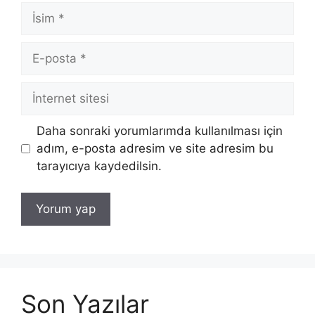
İsim
E-
posta
İnternet
sitesi
Daha sonraki yorumlarımda kullanılması için
adım, e-posta adresim ve site adresim bu
tarayıcıya kaydedilsin.
Son Yazılar