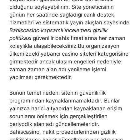
olduğunu söyleyebilirim. Site yöneticisinin
günün her saatinde sağladığı canlı destek
hizmetleri ve sistematik yayın akışları sayesinde
Bahiscasino kapsamlı i̇ncelemesi gizlilik
politikası
güvenilir bahis fırsatlarına her zaman
kolaylıkla ulaşabileceksiniz.Bu organizasyon
ülkemizdeki yabancı casino siteleri kategorisine
girmektedir ancak ulaşım engelleri nedeniyle
zaman zaman alan adı yenileme işlemi
yapılması gerekmektedir.
Bunun temel nedeni sitenin güvenilirlik
programından kaynaklanmamaktadır. Bunlar
yalnızca harici altyapıdan kaynaklanan erişim
sorunlarını önlemek için gerçekleştirilen
periyodik alan adı güncellemeleridir.
Bahiscasino, nakit prosedürlerinden gizlilik
politikalarına kadar güncellenen her adresiyle