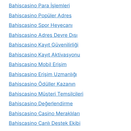
Bahiscasino Para İşlemleri
Bahiscasino Popüler Adres
Bahiscasino Spor Heyecanı
Bahiscasino Adres Devre Dışı
Bahiscasino Kayıt Güvenilirliği
Bahiscasino Kayıt Aktivasyonu
Bahiscasino Mobil Erişim
Bahiscasino Erişim Uzmanlığı
Bahiscasino Ödüller Kazanın
Bahiscasino Müşteri Temsilcileri
Bahiscasino Değerlendirme
Bahiscasino Casino Meraklıları
Bahiscasino Canlı Destek Ekibi