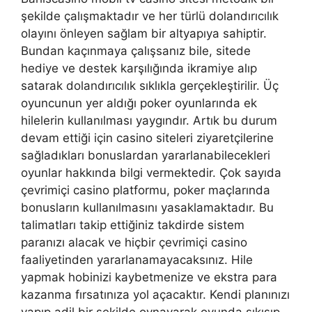
şekilde çalışmaktadır ve her türlü dolandırıcılık
olayını önleyen sağlam bir altyapıya sahiptir.
Bundan kaçınmaya çalışsanız bile, sitede
hediye ve destek karşılığında ikramiye alıp
satarak dolandırıcılık sıklıkla gerçekleştirilir. Üç
oyuncunun yer aldığı poker oyunlarında ek
hilelerin kullanılması yaygındır. Artık bu durum
devam ettiği için casino siteleri ziyaretçilerine
sağladıkları bonuslardan yararlanabilecekleri
oyunlar hakkında bilgi vermektedir. Çok sayıda
çevrimiçi casino platformu, poker maçlarında
bonusların kullanılmasını yasaklamaktadır. Bu
talimatları takip ettiğiniz takdirde sistem
paranızı alacak ve hiçbir çevrimiçi casino
faaliyetinden yararlanamayacaksınız. Hile
yapmak hobinizi kaybetmenize ve ekstra para
kazanma fırsatınıza yol açacaktır. Kendi planınızı