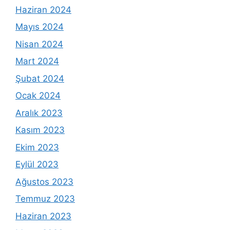
Haziran 2024
Mayıs 2024
Nisan 2024
Mart 2024
Şubat 2024
Ocak 2024
Aralık 2023
Kasım 2023
Ekim 2023
Eylül 2023
Ağustos 2023
Temmuz 2023
Haziran 2023