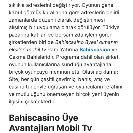
sıklıkla adreslerini değiştiriyor. Oyunun genel
kabul görmüş kurallarına göre adreslerin belirli
zamanlarda düzenli olarak değiştirilmesi
alışılmış bir uygulama olarak görülüyor. Türkiye
pazarına katılan ve borsamızda işlem gören
şirketlerden biri de
Bahiscasino üyesi olmanın
eksileri mobil tv
Para Yatırma
Bahiscasino
ve
Çekme Bahisleridir. Programa dahil olan şirket,
oyunun kullanıcılarına sunduğu avantajlarla
birçok oyuncuyu memnun etti. Olası açıklama:
Site, her gün çeşitli çevrimiçi bahis, atış ve
casino türleriyle uğraşan ve oyuncuların refahını
ve mutluluğunu önemseyen birçok yeni üyenin
ilgisini çekmektedir.
Bahiscasino Üye
Avantajları Mobil Tv