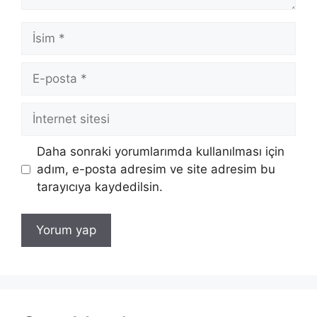
İsim
E-
posta
İnternet
sitesi
Daha sonraki yorumlarımda kullanılması için
adım, e-posta adresim ve site adresim bu
tarayıcıya kaydedilsin.