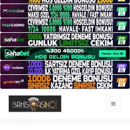
İçeriğe
atla
Menü