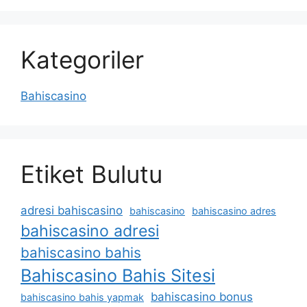
Kategoriler
Bahiscasino
Etiket Bulutu
adresi bahiscasino
bahiscasino
bahiscasino adres
bahiscasino adresi
bahiscasino bahis
Bahiscasino Bahis Sitesi
bahiscasino bonus
bahiscasino bahis yapmak