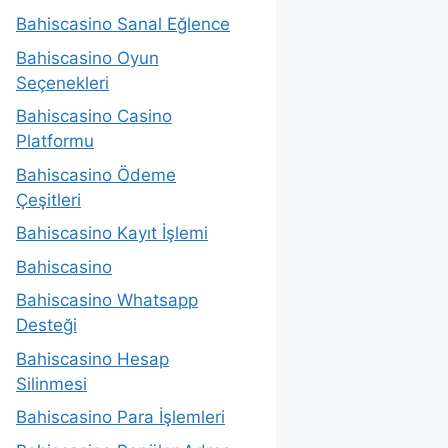
Bahiscasino Sanal Eğlence
Bahiscasino Oyun
Seçenekleri
Bahiscasino Casino
Platformu
Bahiscasino Ödeme
Çeşitleri
Bahiscasino Kayıt İşlemi
Bahiscasino
Bahiscasino Whatsapp
Desteği
Bahiscasino Hesap
Silinmesi
Bahiscasino Para İşlemleri