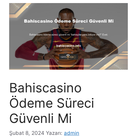
Bahiscasino
Ödeme Süreci
Güvenli Mi
Şubat 8, 2024
Yazarı:
admin