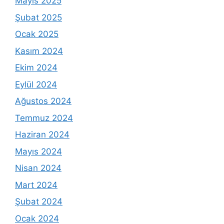
Mayıs 2025
Şubat 2025
Ocak 2025
Kasım 2024
Ekim 2024
Eylül 2024
Ağustos 2024
Temmuz 2024
Haziran 2024
Mayıs 2024
Nisan 2024
Mart 2024
Şubat 2024
Ocak 2024