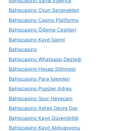
Bahiscasino Sanal Eğlence
Bahiscasino Oyun Seçenekleri
Bahiscasino Casino Platformu
Bahiscasino Ödeme Çeşitleri
Bahiscasino Kayıt İşlemi
Bahiscasino
Bahiscasino Whatsapp Desteği
Bahiscasino Hesap Silinmesi
Bahiscasino Para İşlemleri
Bahiscasino Popüler Adres
Bahiscasino Spor Heyecanı
Bahiscasino Adres Devre Dışı
Bahiscasino Kayıt Güvenilirliği
Bahiscasino Kayıt Aktivasyonu