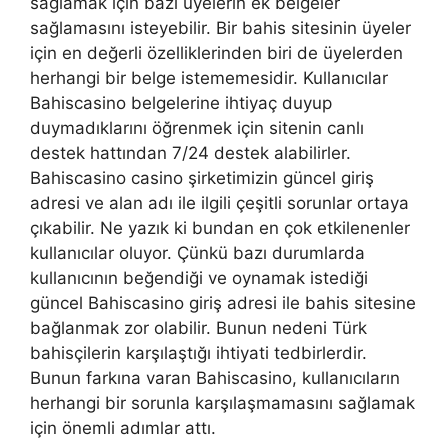
sağlamak için bazı üyelerin ek belgeler
sağlamasını isteyebilir. Bir bahis sitesinin üyeler
için en değerli özelliklerinden biri de üyelerden
herhangi bir belge istememesidir. Kullanıcılar
Bahiscasino belgelerine ihtiyaç duyup
duymadıklarını öğrenmek için sitenin canlı
destek hattından 7/24 destek alabilirler.
Bahiscasino casino şirketimizin güncel giriş
adresi ve alan adı ile ilgili çeşitli sorunlar ortaya
çıkabilir. Ne yazık ki bundan en çok etkilenenler
kullanıcılar oluyor. Çünkü bazı durumlarda
kullanıcının beğendiği ve oynamak istediği
güncel Bahiscasino giriş adresi ile bahis sitesine
bağlanmak zor olabilir. Bunun nedeni Türk
bahisçilerin karşılaştığı ihtiyati tedbirlerdir.
Bunun farkına varan Bahiscasino, kullanıcıların
herhangi bir sorunla karşılaşmamasını sağlamak
için önemli adımlar attı.