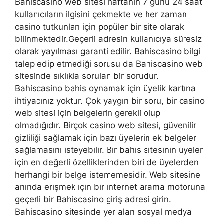
Bahiscasino web sitesi haftanın 7 günü 24 saat
kullanıcıların ilgisini çekmekte ve her zaman
casino tutkunları için popüler bir site olarak
bilinmektedir.Geçerli adresin kullanıcıya süresiz
olarak yayılması garanti edilir. Bahiscasino bilgi
talep edip etmediği sorusu da Bahiscasino web
sitesinde sıklıkla sorulan bir sorudur.
Bahiscasino bahis oynamak için üyelik kartına
ihtiyacınız yoktur. Çok yaygın bir soru, bir casino
web sitesi için belgelerin gerekli olup
olmadığıdır. Birçok casino web sitesi, güvenilir
gizliliği sağlamak için bazı üyelerin ek belgeler
sağlamasını isteyebilir. Bir bahis sitesinin üyeler
için en değerli özelliklerinden biri de üyelerden
herhangi bir belge istememesidir. Web sitesine
anında erişmek için bir internet arama motoruna
geçerli bir Bahiscasino giriş adresi girin.
Bahiscasino sitesinde yer alan sosyal medya