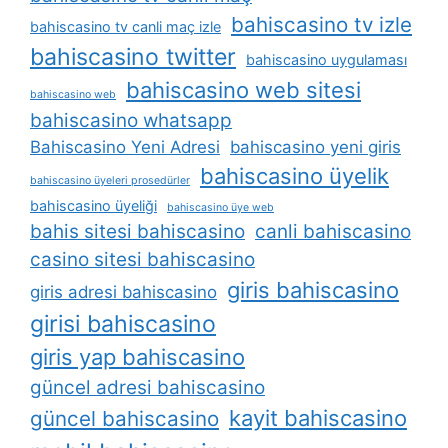
bahiscasino tv izle
bahiscasino tv canli maç izle
bahiscasino twitter
bahiscasino uygulaması
bahiscasino web sitesi
bahiscasino web
bahiscasino whatsapp
Bahiscasino Yeni Adresi
bahiscasino yeni giris
bahiscasino üyelik
bahiscasino üyeleri prosedürler
bahiscasino üyeliği
bahiscasino üye web
bahis sitesi bahiscasino
canli bahiscasino
casino sitesi bahiscasino
giris bahiscasino
giris adresi bahiscasino
girisi bahiscasino
giris yap bahiscasino
güncel adresi bahiscasino
kayit bahiscasino
güncel bahiscasino