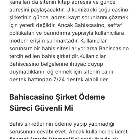
kanalları da sitenin kitap adresini ve güncel
adresini paylaşacaktır. Ülkemizdeki çoğu casino
şirketinin güncel adresi kayıt sorunlarını çözmek
için yeterli değildir. Ancak Bahiscasino, şeffaf
politikaları ve barındırma yapısıyla kullanıcılara
modern erişim sunmaktadır. Kullanıcılar
sorunsuz bir bahis sitesi arıyorlarsa Bahiscasino
tercih edilen bahis şirketidir.Kullanıcılar
Bahiscasino belgelerine ihtiyaç duyup
duymadıklarını öğrenmek için sitenin canlı
destek hattından 7/24 destek alabilirler.
Bahiscasino Şirket Ödeme
Süreci Güvenli Mi
Bahis şirketlerinin ödeme yapıp yapmadığı
sorusunun cevabı evet. Ancak kullanıcı ek ücret