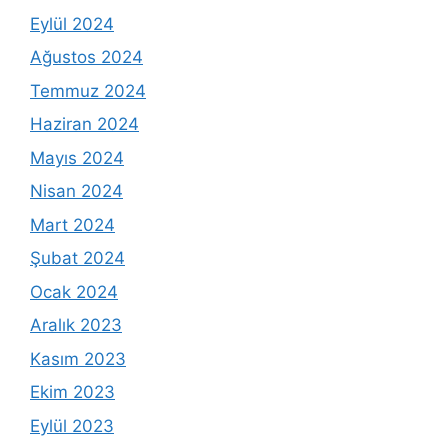
Eylül 2024
Ağustos 2024
Temmuz 2024
Haziran 2024
Mayıs 2024
Nisan 2024
Mart 2024
Şubat 2024
Ocak 2024
Aralık 2023
Kasım 2023
Ekim 2023
Eylül 2023