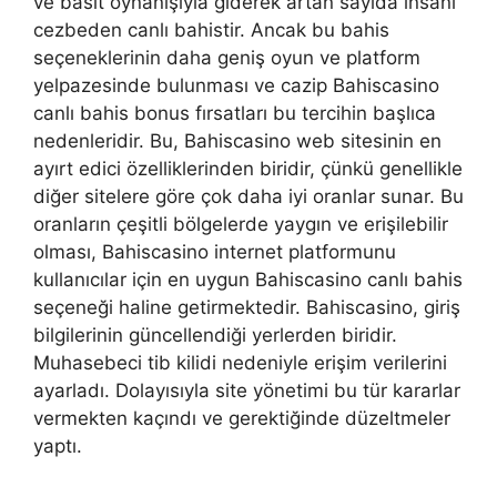
ve basit oynanışıyla giderek artan sayıda insanı
cezbeden canlı bahistir. Ancak bu bahis
seçeneklerinin daha geniş oyun ve platform
yelpazesinde bulunması ve cazip Bahiscasino
canlı bahis bonus fırsatları bu tercihin başlıca
nedenleridir. Bu, Bahiscasino web sitesinin en
ayırt edici özelliklerinden biridir, çünkü genellikle
diğer sitelere göre çok daha iyi oranlar sunar. Bu
oranların çeşitli bölgelerde yaygın ve erişilebilir
olması, Bahiscasino internet platformunu
kullanıcılar için en uygun Bahiscasino canlı bahis
seçeneği haline getirmektedir. Bahiscasino, giriş
bilgilerinin güncellendiği yerlerden biridir.
Muhasebeci tib kilidi nedeniyle erişim verilerini
ayarladı. Dolayısıyla site yönetimi bu tür kararlar
vermekten kaçındı ve gerektiğinde düzeltmeler
yaptı.