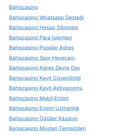
Bahiscasino
Bahiscasino Whatsapp Desteği
Bahiscasino Hesap Silinmesi
Bahiscasino Para İşlemleri
Bahiscasino Popüler Adres
Bahiscasino Spor Heyecanı
Bahiscasino Adres Devre Dışı
Bahiscasino Kayıt Güvenilirliği
Bahiscasino Kayıt Aktivasyonu
Bahiscasino Mobil Erişim
Bahiscasino Erişim Uzmanlığı
Bahiscasino Ödüller Kazanın
Bahiscasino Müşteri Temsilcileri