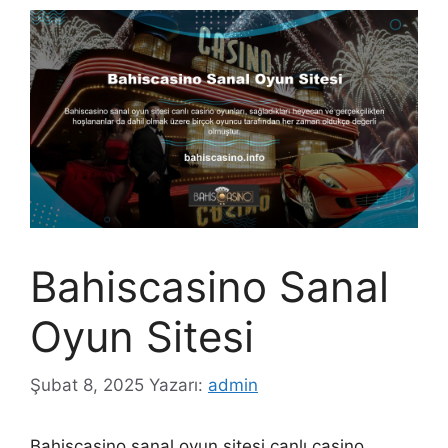
Bahiscasino Sanal
Oyun Sitesi
Şubat 8, 2025
Yazarı:
admin
Bahiscasino sanal oyun sitesi canlı casino