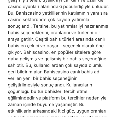
gelişmiş siteleri, üyelik ayrıcalıkları ve özellikle
casino oyunları alanındaki popülerliğiyle ünlüdür.
Bu, Bahiscasino yetkililerinin katılımının yanı sıra
casino sektöründe çok sayıda yatırımla
sonuçlandı. Tersine, bu yatırımlar iyi hazırlanmış
bahis seçeneklerini, oranlarını ve türlerini bir
araya getirir. Çeşitli bahis türleri arasında canlı
bahis en çekici ve başarılı seçenek olarak öne
çıkıyor. Bahiscasino, en popüler sitelere göre
daha gelişmiş ve gelişmiş bir bahis seçeneğine
sahiptir. Bu, kullanıcılardan çok sayıda olumlu
geri bildirim alan Bahiscasino canlı bahis adı
verilen yeni bir bahis seçeneğinin
geliştirilmesiyle sonuçlandı. Kullanıcıların
çoğunluğu bu tür bahisleri tercih etme
eğilimindedir ve platform bu tercihler nedeniyle
zaman içinde büyüme yaşamıştır. Bu
etkinliklerin arkasındaki itici güç, uygun oranları