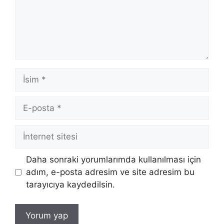
İsim
E-
posta
İnternet
sitesi
Daha sonraki yorumlarımda kullanılması için
adım, e-posta adresim ve site adresim bu
tarayıcıya kaydedilsin.