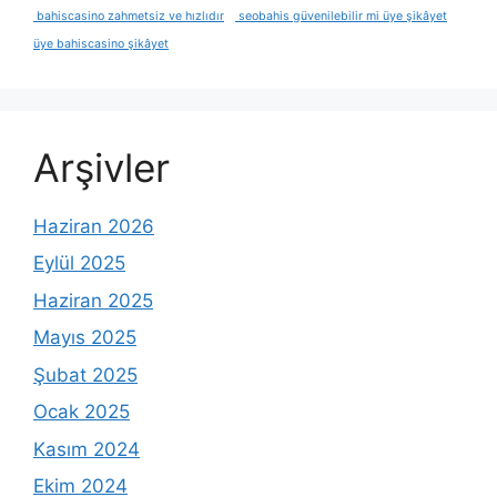
bahiscasino zahmetsiz ve hızlıdır
seobahis güvenilebilir mi üye şikâyet
üye bahiscasino şikâyet
Arşivler
Haziran 2026
Eylül 2025
Haziran 2025
Mayıs 2025
Şubat 2025
Ocak 2025
Kasım 2024
Ekim 2024