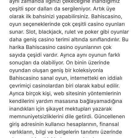
aynı zamanda ilginizi çekeceğine inandığımız
çeşitli spor dalları da sergileniyor. Artık üye
olarak ilk bahsinizi yapabilirsiniz. Bahiscasino,
oyun seçeneklerinde çok çeşitli casino oyunları
sunar. Slot, blackjack, rulet ve poker gibi oyunlar
daha geniş casino terimi altında sınıflandırılır. Bu
harika Bahiscasino casino oyunlarının çok
sayıda çeşidi vardır. Ayrıca aynı oyunun farklı
sonuçları da olabiliyor. On binin üzerinde
oyundan oluşan geniş bir koleksiyonla
Bahiscasino sanal oyun, internetteki en iddialı
çevrimiçi casinolardan biri olarak kabul edilir.
Ayrıca birçok kişi, web sitesinin yöntemlerinin
kendilerini yardım masasına bağlayamadığına
inandıkları için şikayet mektupları yazarak
memnuniyetsizliklerini dile getirdi. Güncellenen
giriş adresinin kullanıcı hesaplarının, finansal
varlıkların, bilgi ve belgelerin tanıtımı üzerinde