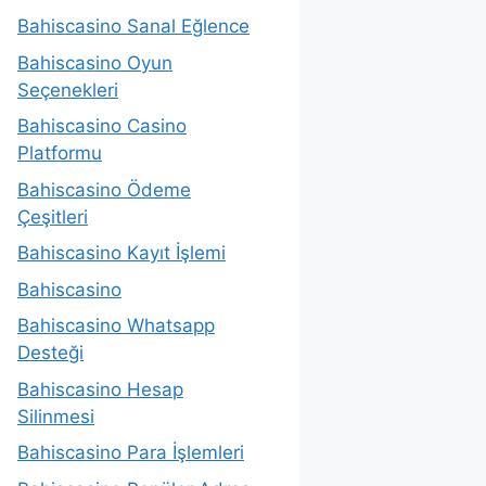
Bahiscasino Sanal Eğlence
Bahiscasino Oyun
Seçenekleri
Bahiscasino Casino
Platformu
Bahiscasino Ödeme
Çeşitleri
Bahiscasino Kayıt İşlemi
Bahiscasino
Bahiscasino Whatsapp
Desteği
Bahiscasino Hesap
Silinmesi
Bahiscasino Para İşlemleri