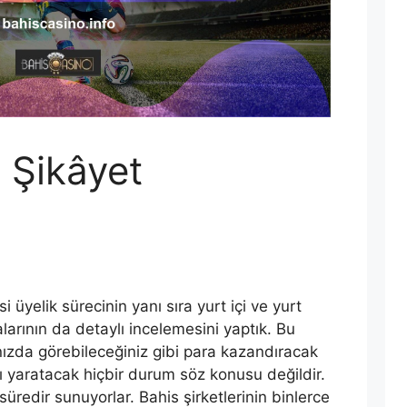
 Şikâyet
 üyelik sürecinin yanı sıra yurt içi ve yurt
larının da detaylı incelemesini yaptık. Bu
nızda görebileceğiniz gibi para kazandıracak
 yaratacak hiçbir durum söz konusu değildir.
süredir sunuyorlar. Bahis şirketlerinin binlerce