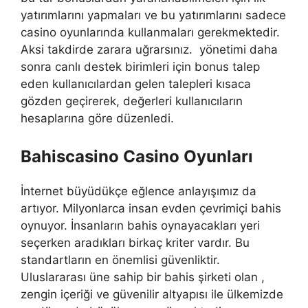
yatırımlarını yapmaları ve bu yatırımlarını sadece
casino oyunlarında kullanmaları gerekmektedir.
Aksi takdirde zarara uğrarsınız. yönetimi daha
sonra canlı destek birimleri için bonus talep
eden kullanıcılardan gelen talepleri kısaca
gözden geçirerek, değerleri kullanıcıların
hesaplarına göre düzenledi.
Bahiscasino Casino Oyunları
İnternet büyüdükçe eğlence anlayışımız da
artıyor. Milyonlarca insan evden çevrimiçi bahis
oynuyor. İnsanların bahis oynayacakları yeri
seçerken aradıkları birkaç kriter vardır. Bu
standartların en önemlisi güvenliktir.
Uluslararası üne sahip bir bahis şirketi olan ,
zengin içeriği ve güvenilir altyapısı ile ülkemizde