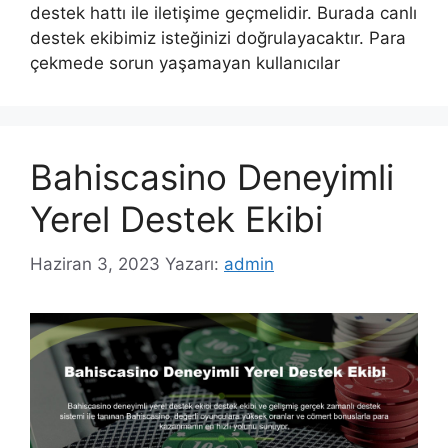
destek hattı ile iletişime geçmelidir. Burada canlı
destek ekibimiz isteğinizi doğrulayacaktır. Para
çekmede sorun yaşamayan kullanıcılar
Bahiscasino Deneyimli
Yerel Destek Ekibi
Haziran 3, 2023
Yazarı:
admin