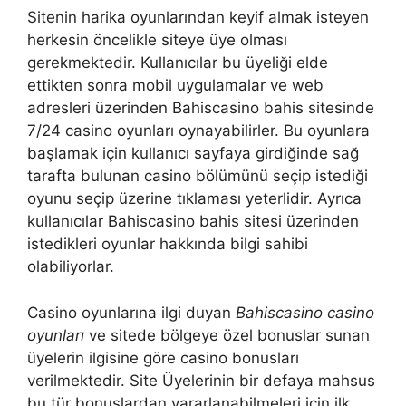
Sitenin harika oyunlarından keyif almak isteyen
herkesin öncelikle siteye üye olması
gerekmektedir. Kullanıcılar bu üyeliği elde
ettikten sonra mobil uygulamalar ve web
adresleri üzerinden Bahiscasino bahis sitesinde
7/24 casino oyunları oynayabilirler. Bu oyunlara
başlamak için kullanıcı sayfaya girdiğinde sağ
tarafta bulunan casino bölümünü seçip istediği
oyunu seçip üzerine tıklaması yeterlidir. Ayrıca
kullanıcılar Bahiscasino bahis sitesi üzerinden
istedikleri oyunlar hakkında bilgi sahibi
olabiliyorlar.
Casino oyunlarına ilgi duyan
Bahiscasino casino
oyunları
ve sitede bölgeye özel bonuslar sunan
üyelerin ilgisine göre casino bonusları
verilmektedir. Site Üyelerinin bir defaya mahsus
bu tür bonuslardan yararlanabilmeleri için ilk