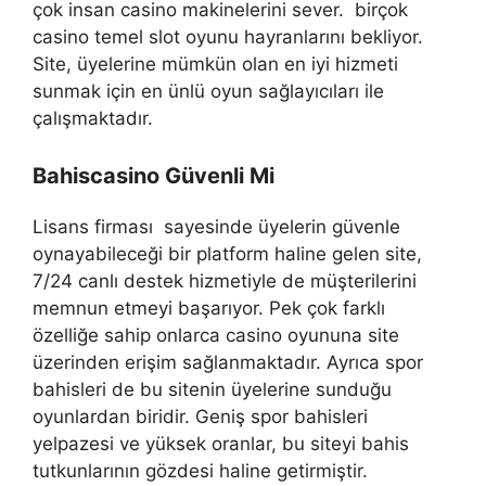
çok insan casino makinelerini sever. birçok
casino temel slot oyunu hayranlarını bekliyor.
Site, üyelerine mümkün olan en iyi hizmeti
sunmak için en ünlü oyun sağlayıcıları ile
çalışmaktadır.
Bahiscasino Güvenli Mi
Lisans firması sayesinde üyelerin güvenle
oynayabileceği bir platform haline gelen site,
7/24 canlı destek hizmetiyle de müşterilerini
memnun etmeyi başarıyor. Pek çok farklı
özelliğe sahip onlarca casino oyununa site
üzerinden erişim sağlanmaktadır. Ayrıca spor
bahisleri de bu sitenin üyelerine sunduğu
oyunlardan biridir. Geniş spor bahisleri
yelpazesi ve yüksek oranlar, bu siteyi bahis
tutkunlarının gözdesi haline getirmiştir.