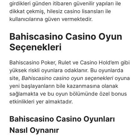
girdikleri günden itibaren güvenilir yapıları ile
dikkat çekmiş, hilesiz casino lisansları ile
kullanıcılarına güven vermektedir.
Bahiscasino Casino Oyun
Seçenekleri
Bahiscasino Poker, Rulet ve Casino Hold’em gibi
yüksek riskli oyunlara odaklanır. Bu oyunlarda
site,
Bahiscasino casino oyun seçenekleri
oyuna
yeni başlayanların bile kazanmasına olanak
sağlamakta ve bu oyun bölümünde özel bonus
etkinlikleri yer almaktadır.
Bahiscasino Casino Oyunları
Nasıl Oynanır