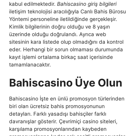
kabul edilmektedir.
Bahiscasino giriş bilgileri
iletişim teknolojisi aracılığıyla Canlı Bahis Bürosu
Yöntemi personeline iletildiğinde gerçekleşir.
Kimlik bilgilerinin doğru olduğu ve 8 yaşın
üzerinde olduğu doğrulandı. Ayrıca web
sitesinin kara listede olup olmadığını da kontrol
eder. Herhangi bir sorun olmaması durumunda
kayıt işlemi ortalama birkaç saat içerisinde
tamamlanacaktır.
Bahiscasino Üye Olun
Bahiscasino İşte en ünlü promosyon türlerinden
biri olan ücretsiz bahis promosyonunun
detayları. Farklı yasadışı bahisçiler farklı
davranışlar gösterir. Çevrimiçi casino siteleri,
karşılama promosyonlarından kaybeden