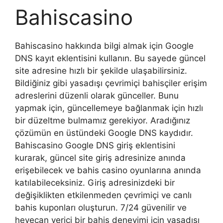
Bahiscasino
Bahiscasino hakkında bilgi almak için Google
DNS kayıt eklentisini kullanın. Bu sayede güncel
site adresine hızlı bir şekilde ulaşabilirsiniz.
Bildiğiniz gibi yasadışı çevrimiçi bahisçiler erişim
adreslerini düzenli olarak günceller. Bunu
yapmak için, güncellemeye bağlanmak için hızlı
bir düzeltme bulmamız gerekiyor. Aradığınız
çözümün en üstündeki Google DNS kaydıdır.
Bahiscasino Google DNS giriş eklentisini
kurarak, güncel site giriş adresinize anında
erişebilecek ve bahis casino oyunlarına anında
katılabileceksiniz. Giriş adresinizdeki bir
değişiklikten etkilenmeden çevrimiçi ve canlı
bahis kuponları oluşturun. 7/24 güvenilir ve
heyecan verici bir bahis deneyimi için yasadışı