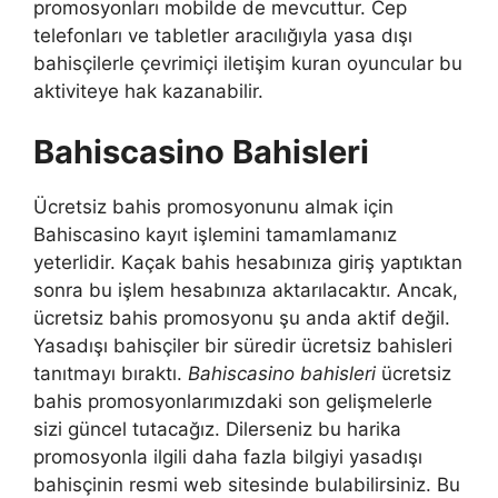
promosyonları mobilde de mevcuttur. Cep
telefonları ve tabletler aracılığıyla yasa dışı
bahisçilerle çevrimiçi iletişim kuran oyuncular bu
aktiviteye hak kazanabilir.
Bahiscasino Bahisleri
Ücretsiz bahis promosyonunu almak için
Bahiscasino kayıt işlemini tamamlamanız
yeterlidir. Kaçak bahis hesabınıza giriş yaptıktan
sonra bu işlem hesabınıza aktarılacaktır. Ancak,
ücretsiz bahis promosyonu şu anda aktif değil.
Yasadışı bahisçiler bir süredir ücretsiz bahisleri
tanıtmayı bıraktı.
Bahiscasino bahisleri
ücretsiz
bahis promosyonlarımızdaki son gelişmelerle
sizi güncel tutacağız. Dilerseniz bu harika
promosyonla ilgili daha fazla bilgiyi yasadışı
bahisçinin resmi web sitesinde bulabilirsiniz. Bu