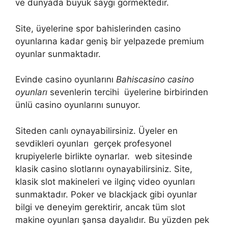
ve dünyada büyük saygı görmektedir.
Site, üyelerine spor bahislerinden casino
oyunlarına kadar geniş bir yelpazede premium
oyunlar sunmaktadır.
Evinde casino oyunlarını
Bahiscasino casino
oyunları
sevenlerin tercihi üyelerine birbirinden
ünlü casino oyunlarını sunuyor.
Siteden canlı oynayabilirsiniz. Üyeler en
sevdikleri oyunları gerçek profesyonel
krupiyelerle birlikte oynarlar. web sitesinde
klasik casino slotlarını oynayabilirsiniz. Site,
klasik slot makineleri ve ilginç video oyunları
sunmaktadır. Poker ve blackjack gibi oyunlar
bilgi ve deneyim gerektirir, ancak tüm slot
makine oyunları şansa dayalıdır. Bu yüzden pek