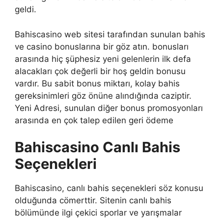
geldi.
Bahiscasino web sitesi tarafından sunulan bahis
ve casino bonuslarına bir göz atın. bonusları
arasında hiç şüphesiz yeni gelenlerin ilk defa
alacakları çok değerli bir hoş geldin bonusu
vardır. Bu sabit bonus miktarı, kolay bahis
gereksinimleri göz önüne alındığında caziptir.
Yeni Adresi, sunulan diğer bonus promosyonları
arasında en çok talep edilen geri ödeme
Bahiscasino Canlı Bahis
Seçenekleri
Bahiscasino, canlı bahis seçenekleri söz konusu
olduğunda cömerttir. Sitenin canlı bahis
bölümünde ilgi çekici sporlar ve yarışmalar