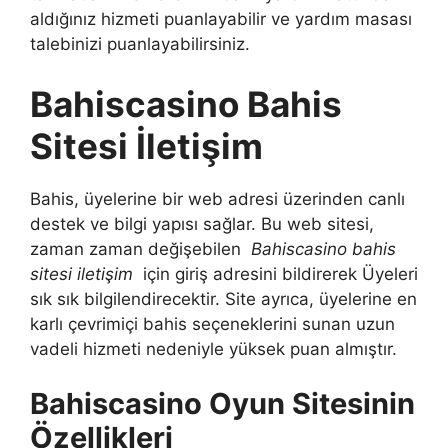
aldığınız hizmeti puanlayabilir ve yardım masası
talebinizi puanlayabilirsiniz.
Bahiscasino Bahis
Sitesi İletişim
Bahis, üyelerine bir web adresi üzerinden canlı
destek ve bilgi yapısı sağlar. Bu web sitesi,
zaman zaman değişebilen
Bahiscasino bahis
sitesi iletişim
için giriş adresini bildirerek Üyeleri
sık sık bilgilendirecektir. Site ayrıca, üyelerine en
karlı çevrimiçi bahis seçeneklerini sunan uzun
vadeli hizmeti nedeniyle yüksek puan almıştır.
Bahiscasino Oyun Sitesinin
Özellikleri