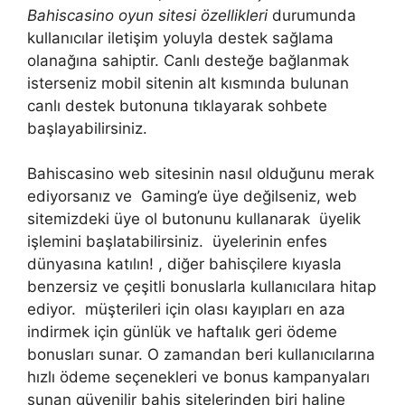
Bahiscasino oyun sitesi özellikleri
durumunda
kullanıcılar iletişim yoluyla destek sağlama
olanağına sahiptir. Canlı desteğe bağlanmak
isterseniz mobil sitenin alt kısmında bulunan
canlı destek butonuna tıklayarak sohbete
başlayabilirsiniz.
Bahiscasino web sitesinin nasıl olduğunu merak
ediyorsanız ve Gaming’e üye değilseniz, web
sitemizdeki üye ol butonunu kullanarak üyelik
işlemini başlatabilirsiniz. üyelerinin enfes
dünyasına katılın! , diğer bahisçilere kıyasla
benzersiz ve çeşitli bonuslarla kullanıcılara hitap
ediyor. müşterileri için olası kayıpları en aza
indirmek için günlük ve haftalık geri ödeme
bonusları sunar. O zamandan beri kullanıcılarına
hızlı ödeme seçenekleri ve bonus kampanyaları
sunan güvenilir bahis sitelerinden biri haline