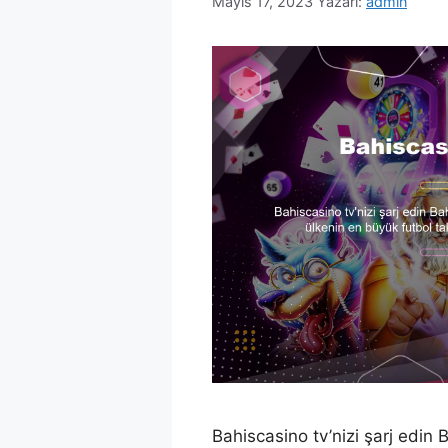
Mayıs 17, 2023
Yazarı:
admin
Bahiscasino tv’nizi şarj edin