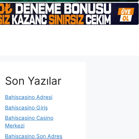
Son Yazılar
Bahiscasino Adresi
Bahiscasino Giriş
Bahiscasino Casino
Merkezi
Bahiscasino Son Adres