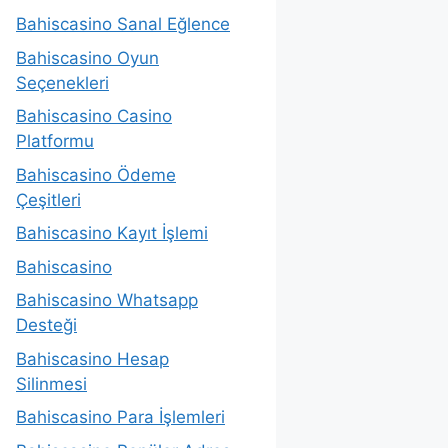
Bahiscasino Sanal Eğlence
Bahiscasino Oyun
Seçenekleri
Bahiscasino Casino
Platformu
Bahiscasino Ödeme
Çeşitleri
Bahiscasino Kayıt İşlemi
Bahiscasino
Bahiscasino Whatsapp
Desteği
Bahiscasino Hesap
Silinmesi
Bahiscasino Para İşlemleri