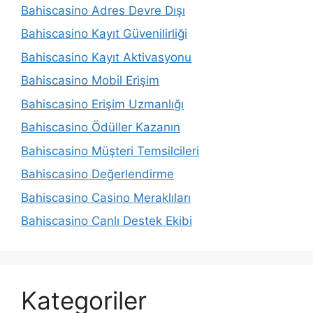
Bahiscasino Adres Devre Dışı
Bahiscasino Kayıt Güvenilirliği
Bahiscasino Kayıt Aktivasyonu
Bahiscasino Mobil Erişim
Bahiscasino Erişim Uzmanlığı
Bahiscasino Ödüller Kazanın
Bahiscasino Müşteri Temsilcileri
Bahiscasino Değerlendirme
Bahiscasino Casino Meraklıları
Bahiscasino Canlı Destek Ekibi
Kategoriler