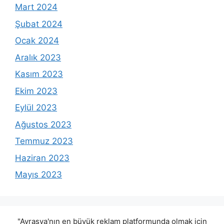
Mart 2024
Şubat 2024
Ocak 2024
Aralık 2023
Kasım 2023
Ekim 2023
Eylül 2023
Ağustos 2023
Temmuz 2023
Haziran 2023
Mayıs 2023
"Avrasya'nın en büyük reklam platformunda olmak için