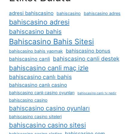
adresi bahiscasino
bahiscasino
bahiscasino adres
bahiscasino adresi
bahiscasino bahis
Bahiscasino Bahis Sitesi
bahiscasino bonus
bahiscasino bahis yapmak
bahiscasino canli destek
bahiscasino canli
bahiscasino canli maç izle
bahiscasino canlı bahis
bahiscasino canlı casino
bahiscasino canlı casino oyunları
bahiscasino canlı tv nedir
bahiscasino casino
bahiscasino casino oyunları
bahiscasino casino siteleri
bahiscasino casino sitesi
bahiscasino com
bahiscasino casino slotları