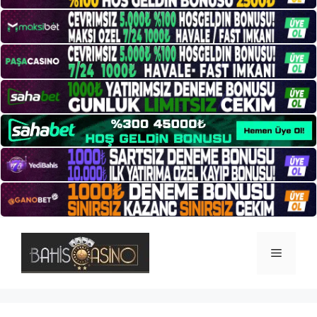
İçeriğe
atla
Menü