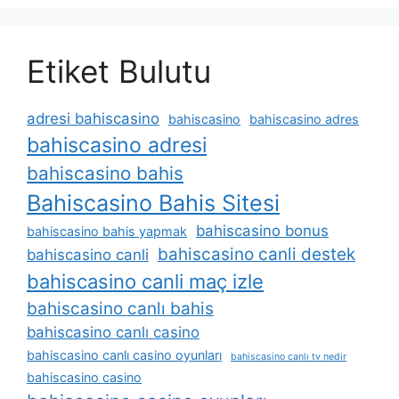
Etiket Bulutu
adresi bahiscasino
bahiscasino
bahiscasino adres
bahiscasino adresi
bahiscasino bahis
Bahiscasino Bahis Sitesi
bahiscasino bonus
bahiscasino bahis yapmak
bahiscasino canli destek
bahiscasino canli
bahiscasino canli maç izle
bahiscasino canlı bahis
bahiscasino canlı casino
bahiscasino canlı casino oyunları
bahiscasino canlı tv nedir
bahiscasino casino