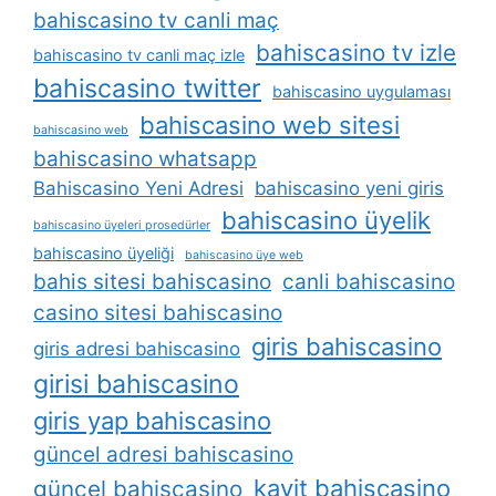
bahiscasino tv canli maç
bahiscasino tv izle
bahiscasino tv canli maç izle
bahiscasino twitter
bahiscasino uygulaması
bahiscasino web sitesi
bahiscasino web
bahiscasino whatsapp
Bahiscasino Yeni Adresi
bahiscasino yeni giris
bahiscasino üyelik
bahiscasino üyeleri prosedürler
bahiscasino üyeliği
bahiscasino üye web
bahis sitesi bahiscasino
canli bahiscasino
casino sitesi bahiscasino
giris bahiscasino
giris adresi bahiscasino
girisi bahiscasino
giris yap bahiscasino
güncel adresi bahiscasino
kayit bahiscasino
güncel bahiscasino