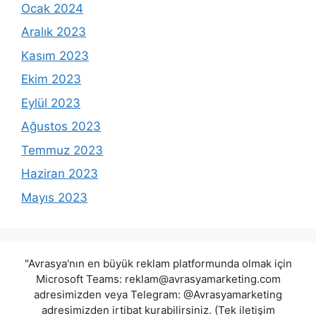
Ocak 2024
Aralık 2023
Kasım 2023
Ekim 2023
Eylül 2023
Ağustos 2023
Temmuz 2023
Haziran 2023
Mayıs 2023
"Avrasya'nın en büyük reklam platformunda olmak için
Microsoft Teams:
reklam@avrasyamarketing.com
adresimizden veya Telegram: @Avrasyamarketing
adresimizden irtibat kurabilirsiniz. (Tek iletişim