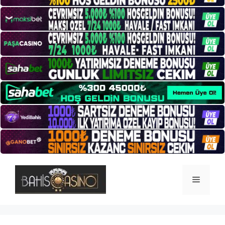
İçeriğe
atla
Menü