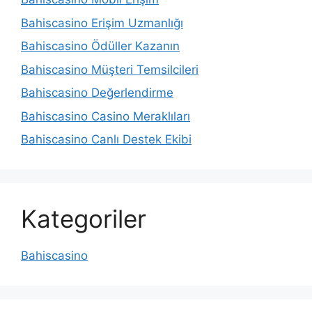
Bahiscasino Erişim Uzmanlığı
Bahiscasino Ödüller Kazanın
Bahiscasino Müşteri Temsilcileri
Bahiscasino Değerlendirme
Bahiscasino Casino Meraklıları
Bahiscasino Canlı Destek Ekibi
Kategoriler
Bahiscasino