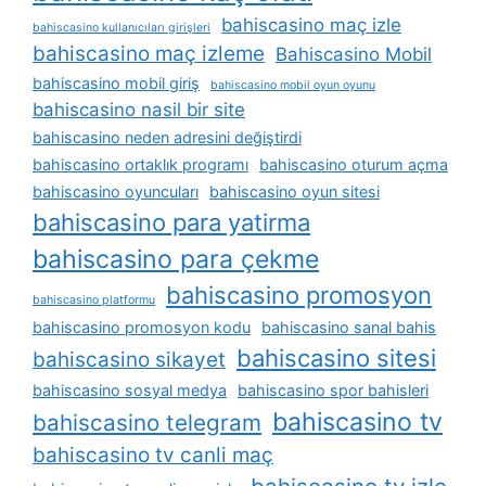
bahiscasino maç izle
bahiscasino kullanıcıları girişleri
bahiscasino maç izleme
Bahiscasino Mobil
bahiscasino mobil giriş
bahiscasino mobil oyun oyunu
bahiscasino nasil bir site
bahiscasino neden adresini değiştirdi
bahiscasino ortaklık programı
bahiscasino oturum açma
bahiscasino oyuncuları
bahiscasino oyun sitesi
bahiscasino para yatirma
bahiscasino para çekme
bahiscasino promosyon
bahiscasino platformu
bahiscasino promosyon kodu
bahiscasino sanal bahis
bahiscasino sitesi
bahiscasino sikayet
bahiscasino sosyal medya
bahiscasino spor bahisleri
bahiscasino tv
bahiscasino telegram
bahiscasino tv canli maç