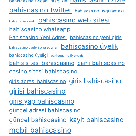
bahiscasino tv izle
bahiscasino tv canli maç izle
bahiscasino twitter
bahiscasino uygulaması
bahiscasino web sitesi
bahiscasino web
bahiscasino whatsapp
Bahiscasino Yeni Adresi
bahiscasino yeni giris
bahiscasino üyelik
bahiscasino üyeleri prosedürler
bahiscasino üyeliği
bahiscasino üye web
bahis sitesi bahiscasino
canli bahiscasino
casino sitesi bahiscasino
giris bahiscasino
giris adresi bahiscasino
girisi bahiscasino
giris yap bahiscasino
güncel adresi bahiscasino
kayit bahiscasino
güncel bahiscasino
mobil bahiscasino