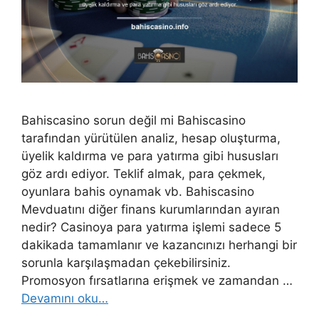
Bahiscasino sorun değil mi Bahiscasino
tarafından yürütülen analiz, hesap oluşturma,
üyelik kaldırma ve para yatırma gibi hususları
göz ardı ediyor. Teklif almak, para çekmek,
oyunlara bahis oynamak vb. Bahiscasino
Mevduatını diğer finans kurumlarından ayıran
nedir? Casinoya para yatırma işlemi sadece 5
dakikada tamamlanır ve kazancınızı herhangi bir
sorunla karşılaşmadan çekebilirsiniz.
Promosyon fırsatlarına erişmek ve zamandan …
Devamını oku…