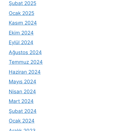
Şubat 2025
Ocak 2025
Kasım 2024
Ekim 2024
Eylül 2024
Ağustos 2024
Temmuz 2024
Haziran 2024
Mayıs 2024
Nisan 2024
Mart 2024
Şubat 2024
Ocak 2024
Aralık 2023