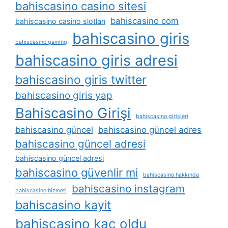
bahiscasino casino sitesi
bahiscasino com
bahiscasino casino slotları
bahiscasino giris
bahiscasino gaming
bahiscasino giris adresi
bahiscasino giris twitter
bahiscasino giris yap
Bahiscasino Girişi
bahiscasino girişleri
bahiscasino güncel
bahiscasino güncel adres
bahiscasino güncel adresi
bahiscasino güncel adresi
bahiscasino güvenlir mi
bahiscasino hakkında
bahiscasino instagram
bahiscasino hizmeti
bahiscasino kayit
bahiscasino kaç oldu