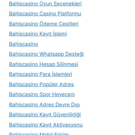
Bahiscasino Oyun Seçenekleri
Bahiscasino Casino Platformu
Bahiscasino Ödeme Çeşitleri
Bahiscasino Kayıt İşlemi
Bahiscasino
Bahiscasino Whatsapp Desteği
Bahiscasino Hesap Silinmesi
Bahiscasino Para İşlemleri
Bahiscasino Popüler Adres
Bahiscasino Spor Heyecanı
Bahiscasino Adres Devre Dışı
Bahiscasino Kayıt Güvenilirliği
Bahiscasino Kayıt Aktivasyonu
Bahiscasino Mobil Erişim