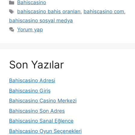
Kategoriler
Bahiscasino
Etiketler
bahiscasino bahis oranları
,
bahiscasino com
,
bahiscasino sosyal medya
Yorum yap
Son Yazılar
Bahiscasino Adresi
Bahiscasino Giriş
Bahiscasino Casino Merkezi
Bahiscasino Son Adres
Bahiscasino Sanal Eğlence
Bahiscasino Oyun Seçenekleri