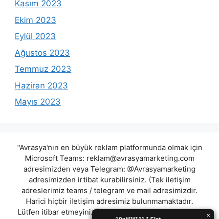
Kasım 2023
Ekim 2023
Eylül 2023
Ağustos 2023
Temmuz 2023
Haziran 2023
Mayıs 2023
"Avrasya'nın en büyük reklam platformunda olmak için
Microsoft Teams:
reklam@avrasyamarketing.com
adresimizden veya Telegram: @Avrasyamarketing
adresimizden irtibat kurabilirsiniz. (Tek iletişim
adreslerimiz teams / telegram ve mail adresimizdir.
Harici hiçbir iletişim adresimiz bulunmamaktadır.
Lütfen itibar etmeyiniz.) Türkiye yasalarına göre 7258