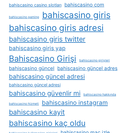
bahiscasino com
bahiscasino casino slotları
bahiscasino giris
bahiscasino gaming
bahiscasino giris adresi
bahiscasino giris twitter
bahiscasino giris yap
Bahiscasino Girişi
bahiscasino girişleri
bahiscasino güncel
bahiscasino güncel adres
bahiscasino güncel adresi
bahiscasino güncel adresi
bahiscasino güvenlir mi
bahiscasino hakkında
bahiscasino instagram
bahiscasino hizmeti
bahiscasino kayit
bahiscasino kaç oldu
bahiscasino maç izle