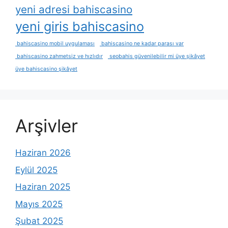
yeni adresi bahiscasino
yeni giris bahiscasino
bahiscasino mobil uygulaması
bahiscasino ne kadar parası var
bahiscasino zahmetsiz ve hızlıdır
seobahis güvenilebilir mi üye şikâyet
üye bahiscasino şikâyet
Arşivler
Haziran 2026
Eylül 2025
Haziran 2025
Mayıs 2025
Şubat 2025