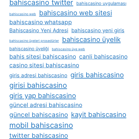
bahiscasino twitter
bahiscasino uygulaması
bahiscasino web sitesi
bahiscasino web
bahiscasino whatsapp
Bahiscasino Yeni Adresi
bahiscasino yeni giris
bahiscasino üyelik
bahiscasino üyeleri prosedürler
bahiscasino üyeliği
bahiscasino üye web
bahis sitesi bahiscasino
canli bahiscasino
casino sitesi bahiscasino
giris bahiscasino
giris adresi bahiscasino
girisi bahiscasino
giris yap bahiscasino
güncel adresi bahiscasino
kayit bahiscasino
güncel bahiscasino
mobil bahiscasino
twitter bahiscasino