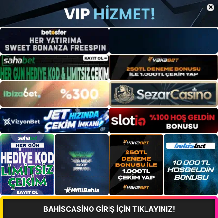
×
BAHİSCASİNO GİRİŞ İÇİN TIKLAYINIZ!