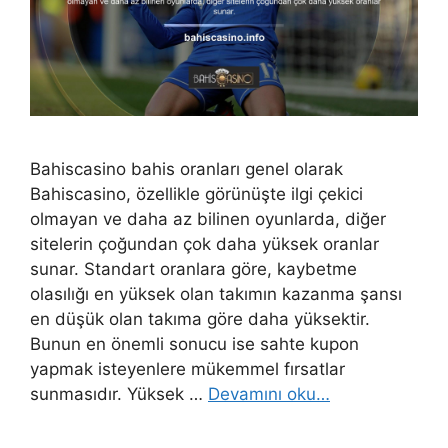
Bahiscasino bahis oranları genel olarak
Bahiscasino, özellikle görünüşte ilgi çekici
olmayan ve daha az bilinen oyunlarda, diğer
sitelerin çoğundan çok daha yüksek oranlar
sunar. Standart oranlara göre, kaybetme
olasılığı en yüksek olan takımın kazanma şansı
en düşük olan takıma göre daha yüksektir.
Bunun en önemli sonucu ise sahte kupon
yapmak isteyenlere mükemmel fırsatlar
sunmasıdır. Yüksek …
Devamını oku…