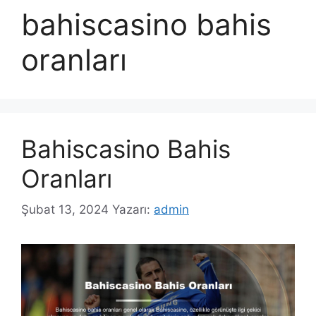
bahiscasino bahis
oranları
Bahiscasino Bahis
Oranları
Şubat 13, 2024
Yazarı:
admin