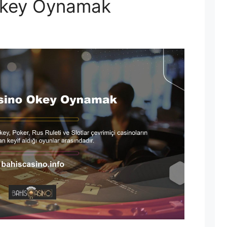
Okey Oynamak