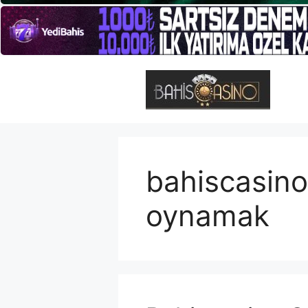
İçeriğe
atla
bahiscasino
oynamak