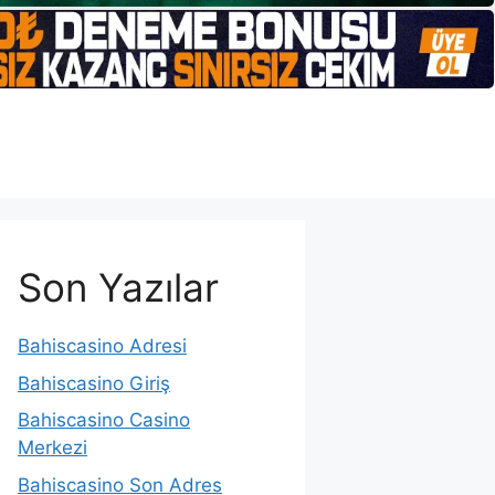
Son Yazılar
Bahiscasino Adresi
Bahiscasino Giriş
Bahiscasino Casino
Merkezi
Bahiscasino Son Adres