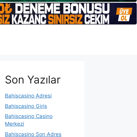
Son Yazılar
Bahiscasino Adresi
Bahiscasino Giriş
Bahiscasino Casino
Merkezi
Bahiscasino Son Adres