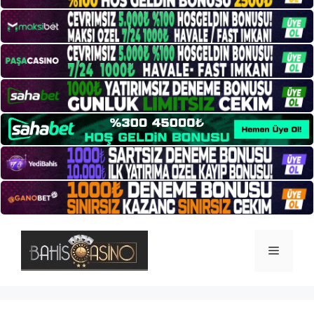
İçeriğe
atla
Menü