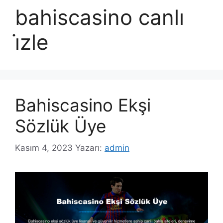
bahiscasino canlı
i̇zle
Bahiscasino Ekşi
Sözlük Üye
Kasım 4, 2023
Yazarı:
admin