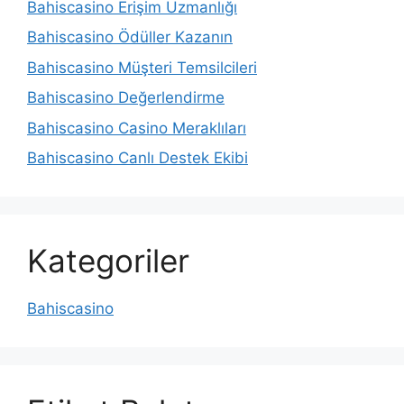
Bahiscasino Erişim Uzmanlığı
Bahiscasino Ödüller Kazanın
Bahiscasino Müşteri Temsilcileri
Bahiscasino Değerlendirme
Bahiscasino Casino Meraklıları
Bahiscasino Canlı Destek Ekibi
Kategoriler
Bahiscasino