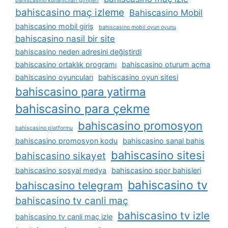
bahiscasino kullanıcıları girişleri
bahiscasino maç izleme
Bahiscasino Mobil
bahiscasino mobil giriş
bahiscasino mobil oyun oyunu
bahiscasino nasil bir site
bahiscasino neden adresini değiştirdi
bahiscasino ortaklık programı
bahiscasino oturum açma
bahiscasino oyuncuları
bahiscasino oyun sitesi
bahiscasino para yatirma
bahiscasino para çekme
bahiscasino promosyon
bahiscasino platformu
bahiscasino promosyon kodu
bahiscasino sanal bahis
bahiscasino sitesi
bahiscasino sikayet
bahiscasino sosyal medya
bahiscasino spor bahisleri
bahiscasino tv
bahiscasino telegram
bahiscasino tv canli maç
bahiscasino tv izle
bahiscasino tv canli maç izle