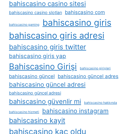
bahiscasino casino sitesi
bahiscasino com
bahiscasino casino slotları
bahiscasino giris
bahiscasino gaming
bahiscasino giris adresi
bahiscasino giris twitter
bahiscasino giris yap
Bahiscasino Girişi
bahiscasino girişleri
bahiscasino güncel
bahiscasino güncel adres
bahiscasino güncel adresi
bahiscasino güncel adresi
bahiscasino güvenlir mi
bahiscasino hakkında
bahiscasino instagram
bahiscasino hizmeti
bahiscasino kayit
bahiscasino kaç oldu