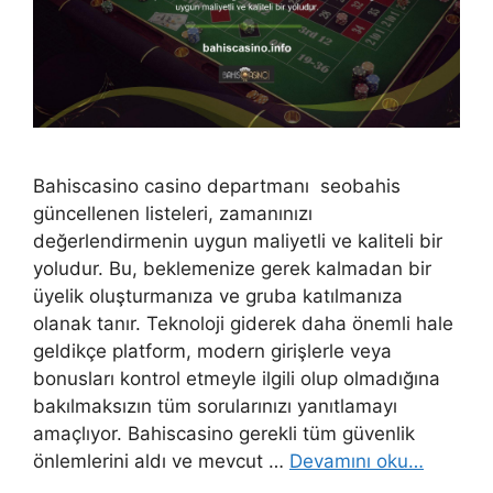
Bahiscasino casino departmanı seobahis
güncellenen listeleri, zamanınızı
değerlendirmenin uygun maliyetli ve kaliteli bir
yoludur. Bu, beklemenize gerek kalmadan bir
üyelik oluşturmanıza ve gruba katılmanıza
olanak tanır. Teknoloji giderek daha önemli hale
geldikçe platform, modern girişlerle veya
bonusları kontrol etmeyle ilgili olup olmadığına
bakılmaksızın tüm sorularınızı yanıtlamayı
amaçlıyor. Bahiscasino gerekli tüm güvenlik
önlemlerini aldı ve mevcut …
Devamını oku…