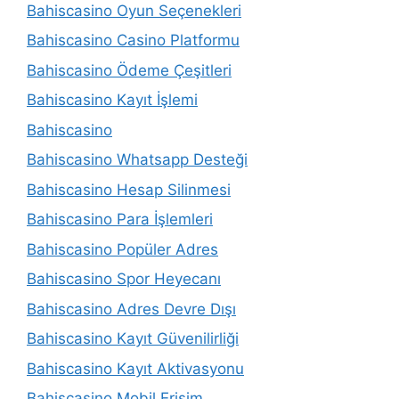
Bahiscasino Oyun Seçenekleri
Bahiscasino Casino Platformu
Bahiscasino Ödeme Çeşitleri
Bahiscasino Kayıt İşlemi
Bahiscasino
Bahiscasino Whatsapp Desteği
Bahiscasino Hesap Silinmesi
Bahiscasino Para İşlemleri
Bahiscasino Popüler Adres
Bahiscasino Spor Heyecanı
Bahiscasino Adres Devre Dışı
Bahiscasino Kayıt Güvenilirliği
Bahiscasino Kayıt Aktivasyonu
Bahiscasino Mobil Erişim