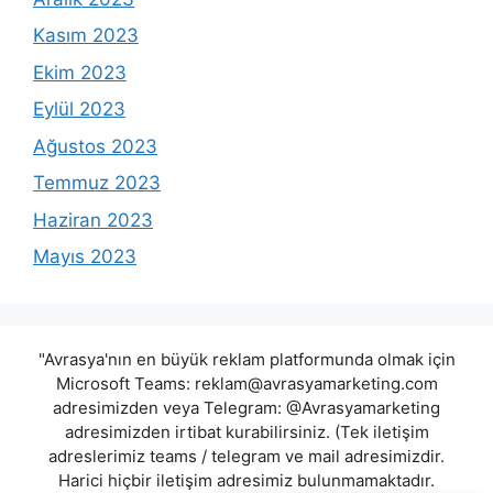
Kasım 2023
Ekim 2023
Eylül 2023
Ağustos 2023
Temmuz 2023
Haziran 2023
Mayıs 2023
"Avrasya'nın en büyük reklam platformunda olmak için
Microsoft Teams:
reklam@avrasyamarketing.com
adresimizden veya Telegram: @Avrasyamarketing
adresimizden irtibat kurabilirsiniz. (Tek iletişim
adreslerimiz teams / telegram ve mail adresimizdir.
Harici hiçbir iletişim adresimiz bulunmamaktadır.