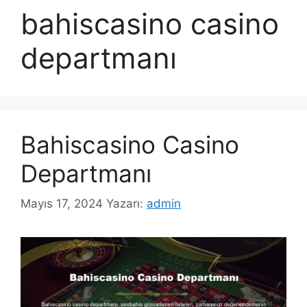
bahiscasino casino
departmanı
Bahiscasino Casino
Departmanı
Mayıs 17, 2024
Yazarı:
admin