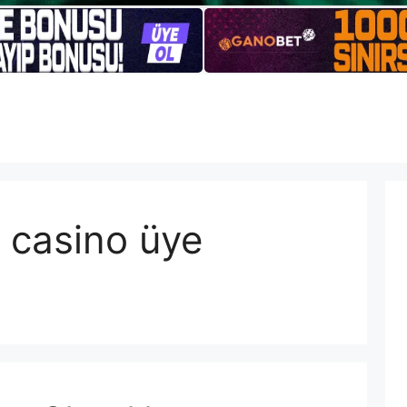
 casino üye