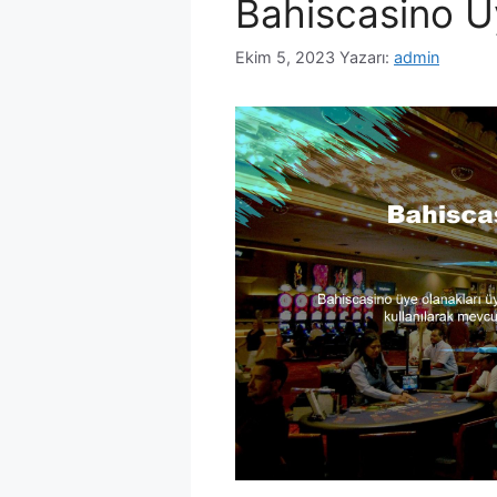
Bahiscasino Ü
Ekim 5, 2023
Yazarı:
admin