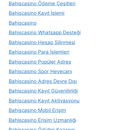
Bahiscasino Ödeme Çeşitleri
Bahiscasino Kayıt İşlemi
Bahiscasino
Bahiscasino Whatsapp Desteği
Bahiscasino Hesap Silinmesi
Bahiscasino Para İşlemleri
Bahiscasino Popüler Adres
Bahiscasino Spor Heyecanı
Bahiscasino Adres Devre Dışı
Bahiscasino Kayıt Güvenilirliği
Bahiscasino Kayıt Aktivasyonu
Bahiscasino Mobil Erişim
Bahiscasino Erişim Uzmanlığı
Bahiscasino Ödüller Kazanın