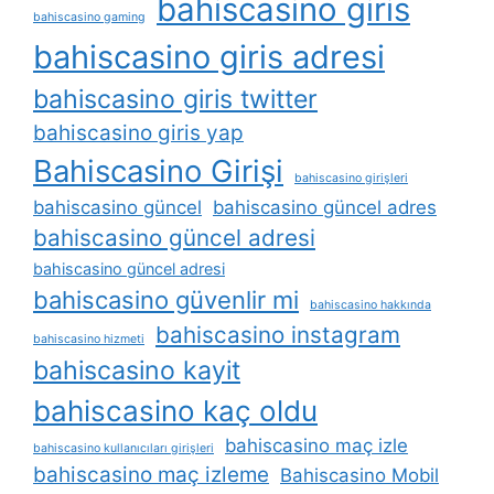
bahiscasino giris
bahiscasino gaming
bahiscasino giris adresi
bahiscasino giris twitter
bahiscasino giris yap
Bahiscasino Girişi
bahiscasino girişleri
bahiscasino güncel
bahiscasino güncel adres
bahiscasino güncel adresi
bahiscasino güncel adresi
bahiscasino güvenlir mi
bahiscasino hakkında
bahiscasino instagram
bahiscasino hizmeti
bahiscasino kayit
bahiscasino kaç oldu
bahiscasino maç izle
bahiscasino kullanıcıları girişleri
bahiscasino maç izleme
Bahiscasino Mobil