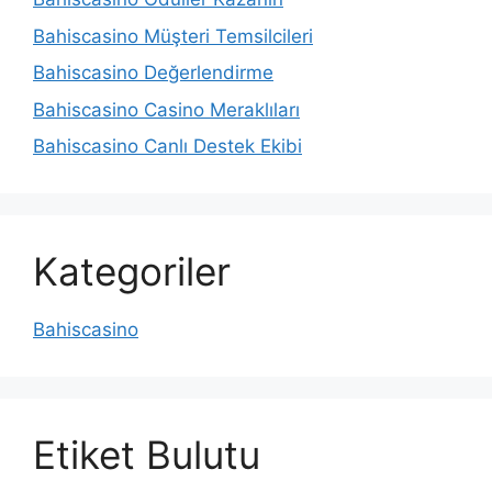
Bahiscasino Müşteri Temsilcileri
Bahiscasino Değerlendirme
Bahiscasino Casino Meraklıları
Bahiscasino Canlı Destek Ekibi
Kategoriler
Bahiscasino
Etiket Bulutu