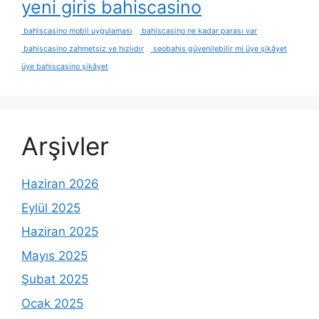
yeni giris bahiscasino
bahiscasino mobil uygulaması
bahiscasino ne kadar parası var
bahiscasino zahmetsiz ve hızlıdır
seobahis güvenilebilir mi üye şikâyet
üye bahiscasino şikâyet
Arşivler
Haziran 2026
Eylül 2025
Haziran 2025
Mayıs 2025
Şubat 2025
Ocak 2025