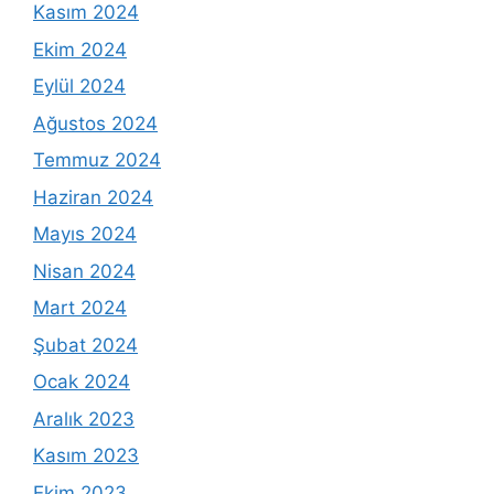
Kasım 2024
Ekim 2024
Eylül 2024
Ağustos 2024
Temmuz 2024
Haziran 2024
Mayıs 2024
Nisan 2024
Mart 2024
Şubat 2024
Ocak 2024
Aralık 2023
Kasım 2023
Ekim 2023