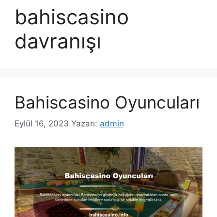
bahiscasino
davranışı
Bahiscasino Oyuncuları
Eylül 16, 2023
Yazarı:
admin