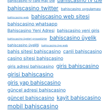
bahiscasino tv izle
bahiscasino tv canli maç izle
bahiscasino twitter
bahiscasino uygulaması
bahiscasino web sitesi
bahiscasino web
bahiscasino whatsapp
Bahiscasino Yeni Adresi
bahiscasino yeni giris
bahiscasino üyelik
bahiscasino üyeleri prosedürler
bahiscasino üyeliği
bahiscasino üye web
bahis sitesi bahiscasino
canli bahiscasino
casino sitesi bahiscasino
giris bahiscasino
giris adresi bahiscasino
girisi bahiscasino
giris yap bahiscasino
güncel adresi bahiscasino
kayit bahiscasino
güncel bahiscasino
mobil bahiscasino