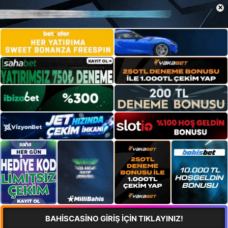
×
BAHİSCASİNO GİRİŞ İÇİN TIKLAYINIZ!