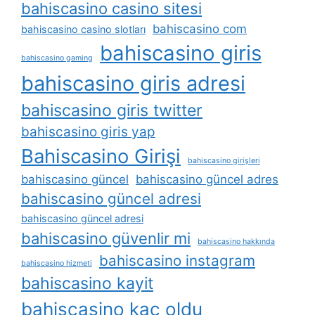
bahiscasino casino sitesi
bahiscasino com
bahiscasino casino slotları
bahiscasino giris
bahiscasino gaming
bahiscasino giris adresi
bahiscasino giris twitter
bahiscasino giris yap
Bahiscasino Girişi
bahiscasino girişleri
bahiscasino güncel
bahiscasino güncel adres
bahiscasino güncel adresi
bahiscasino güncel adresi
bahiscasino güvenlir mi
bahiscasino hakkında
bahiscasino instagram
bahiscasino hizmeti
bahiscasino kayit
bahiscasino kaç oldu