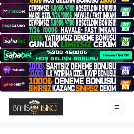
İçeriğe
atla
Menü