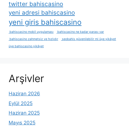
twitter bahiscasino
yeni adresi bahiscasino
yeni giris bahiscasino
bahiscasino mobil uygulaması
bahiscasino ne kadar parası var
bahiscasino zahmetsiz ve hızlıdır
seobahis güvenilebilir mi üye şikâyet
üye bahiscasino şikâyet
Arşivler
Haziran 2026
Eylül 2025
Haziran 2025
Mayıs 2025