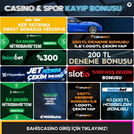
×
BAHİSCASİNO GİRİŞ İÇİN TIKLAYINIZ!