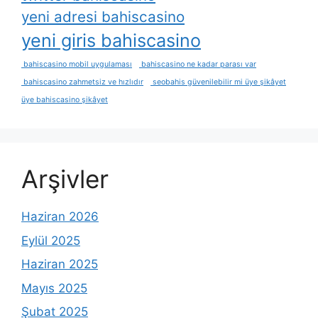
yeni adresi bahiscasino
yeni giris bahiscasino
bahiscasino mobil uygulaması
bahiscasino ne kadar parası var
bahiscasino zahmetsiz ve hızlıdır
seobahis güvenilebilir mi üye şikâyet
üye bahiscasino şikâyet
Arşivler
Haziran 2026
Eylül 2025
Haziran 2025
Mayıs 2025
Şubat 2025