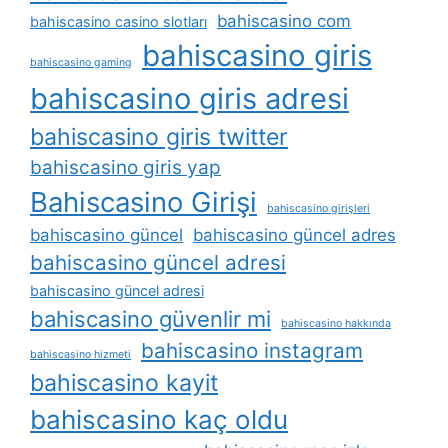
bahiscasino com
bahiscasino casino slotları
bahiscasino giris
bahiscasino gaming
bahiscasino giris adresi
bahiscasino giris twitter
bahiscasino giris yap
Bahiscasino Girişi
bahiscasino girişleri
bahiscasino güncel
bahiscasino güncel adres
bahiscasino güncel adresi
bahiscasino güncel adresi
bahiscasino güvenlir mi
bahiscasino hakkında
bahiscasino instagram
bahiscasino hizmeti
bahiscasino kayit
bahiscasino kaç oldu