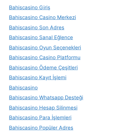
Bahiscasino Giriş
Bahiscasino Casino Merkezi
Bahiscasino Son Adres
Bahiscasino Sanal Eğlence
Bahiscasino Oyun Seçenekleri
Bahiscasino Casino Platformu
Bahiscasino Ödeme Çeşitleri
Bahiscasino Kayıt İşlemi
Bahiscasino
Bahiscasino Whatsapp Desteği
Bahiscasino Hesap Silinmesi
Bahiscasino Para İşlemleri
Bahiscasino Popüler Adres