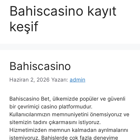
Bahiscasino kayıt
keşif
Bahiscasino
Haziran 2, 2026
Yazarı:
admin
Bahiscasino Bet, ülkemizde popüler ve güvenli
bir çevrimiçi casino platformudur.
Kullanıcılarımızın memnuniyetini önemsiyoruz ve
sitemizin tadını çıkarmasını istiyoruz.
Hizmetimizden memnun kalmadan ayrılmalarını
istemiyoruz. Bahislerde çok fazla deneyime