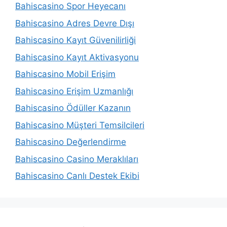
Bahiscasino Spor Heyecanı
Bahiscasino Adres Devre Dışı
Bahiscasino Kayıt Güvenilirliği
Bahiscasino Kayıt Aktivasyonu
Bahiscasino Mobil Erişim
Bahiscasino Erişim Uzmanlığı
Bahiscasino Ödüller Kazanın
Bahiscasino Müşteri Temsilcileri
Bahiscasino Değerlendirme
Bahiscasino Casino Meraklıları
Bahiscasino Canlı Destek Ekibi