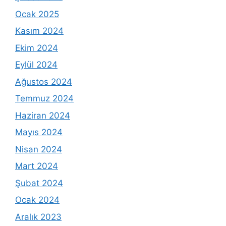
Ocak 2025
Kasım 2024
Ekim 2024
Eylül 2024
Ağustos 2024
Temmuz 2024
Haziran 2024
Mayıs 2024
Nisan 2024
Mart 2024
Şubat 2024
Ocak 2024
Aralık 2023