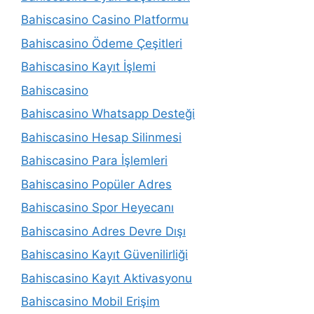
Bahiscasino Casino Platformu
Bahiscasino Ödeme Çeşitleri
Bahiscasino Kayıt İşlemi
Bahiscasino
Bahiscasino Whatsapp Desteği
Bahiscasino Hesap Silinmesi
Bahiscasino Para İşlemleri
Bahiscasino Popüler Adres
Bahiscasino Spor Heyecanı
Bahiscasino Adres Devre Dışı
Bahiscasino Kayıt Güvenilirliği
Bahiscasino Kayıt Aktivasyonu
Bahiscasino Mobil Erişim