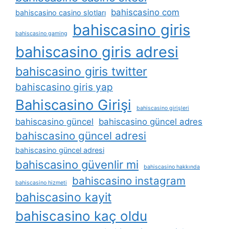
bahiscasino com
bahiscasino casino slotları
bahiscasino giris
bahiscasino gaming
bahiscasino giris adresi
bahiscasino giris twitter
bahiscasino giris yap
Bahiscasino Girişi
bahiscasino girişleri
bahiscasino güncel
bahiscasino güncel adres
bahiscasino güncel adresi
bahiscasino güncel adresi
bahiscasino güvenlir mi
bahiscasino hakkında
bahiscasino instagram
bahiscasino hizmeti
bahiscasino kayit
bahiscasino kaç oldu