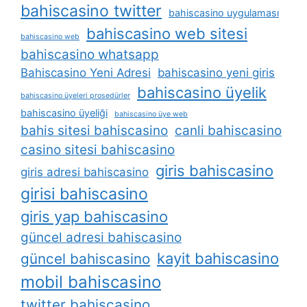
bahiscasino twitter
bahiscasino uygulaması
bahiscasino web sitesi
bahiscasino web
bahiscasino whatsapp
Bahiscasino Yeni Adresi
bahiscasino yeni giris
bahiscasino üyelik
bahiscasino üyeleri prosedürler
bahiscasino üyeliği
bahiscasino üye web
bahis sitesi bahiscasino
canli bahiscasino
casino sitesi bahiscasino
giris bahiscasino
giris adresi bahiscasino
girisi bahiscasino
giris yap bahiscasino
güncel adresi bahiscasino
kayit bahiscasino
güncel bahiscasino
mobil bahiscasino
twitter bahiscasino