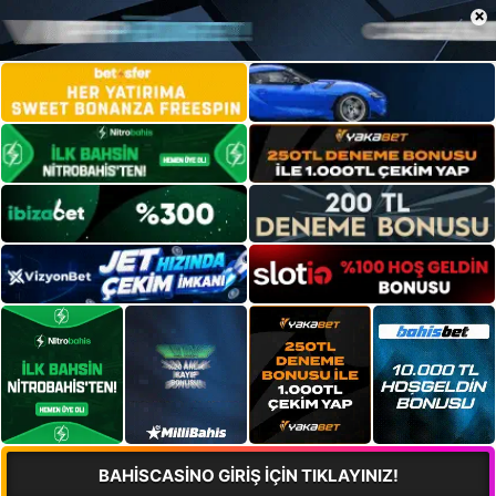
×
BAHİSCASİNO GİRİŞ İÇİN TIKLAYINIZ!