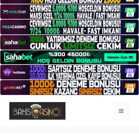
İçeriğe
atla
Menü