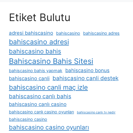
Etiket Bulutu
adresi bahiscasino
bahiscasino
bahiscasino adres
bahiscasino adresi
bahiscasino bahis
Bahiscasino Bahis Sitesi
bahiscasino bonus
bahiscasino bahis yapmak
bahiscasino canli destek
bahiscasino canli
bahiscasino canli maç izle
bahiscasino canlı bahis
bahiscasino canlı casino
bahiscasino canlı casino oyunları
bahiscasino canlı tv nedir
bahiscasino casino
bahiscasino casino oyunları