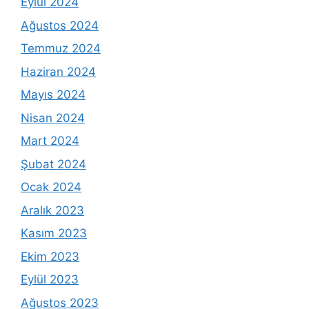
Eylül 2024
Ağustos 2024
Temmuz 2024
Haziran 2024
Mayıs 2024
Nisan 2024
Mart 2024
Şubat 2024
Ocak 2024
Aralık 2023
Kasım 2023
Ekim 2023
Eylül 2023
Ağustos 2023