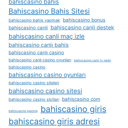
bahiscasino bahis
Bahiscasino Bahis Sitesi
bahiscasino bonus
bahiscasino bahis yapmak
bahiscasino canli destek
bahiscasino canli
bahiscasino canli maç izle
bahiscasino canlı bahis
bahiscasino canlı casino
bahiscasino canlı casino oyunları
bahiscasino canlı tv nedir
bahiscasino casino
bahiscasino casino oyunları
bahiscasino casino siteleri
bahiscasino casino sitesi
bahiscasino com
bahiscasino casino slotları
bahiscasino giris
bahiscasino gaming
bahiscasino giris adresi