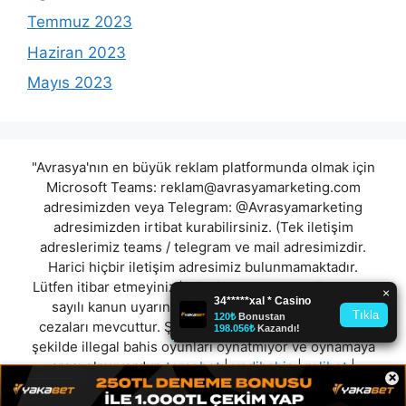
Temmuz 2023
Haziran 2023
Mayıs 2023
"Avrasya'nın en büyük reklam platformunda olmak için
Microsoft Teams:
reklam@avrasyamarketing.com
adresimizden veya Telegram: @Avrasyamarketing
adresimizden irtibat kurabilirsiniz. (Tek iletişim
adreslerimiz teams / telegram ve mail adresimizdir.
Harici hiçbir iletişim adresimiz bulunmamaktadır.
Lütfen itibar etmeyiniz.) Türkiye yasalarına göre 7258
sayılı kanun uyarınca yasa dışı bahis oynamanın
cezaları mevcuttur. Şu an bulunduğunuz site hiç bir
şekilde illegal bahis oyunları oynatmıyor ve oynamaya
aracı olmuyordur.
tersobet
|
yedibahis
|
rolibet
|
×
1xbitgirisyap
|
darkbet
|
casinokali
|
karebet
|
kikbet
"