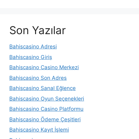
Son Yazılar
Bahiscasino Adresi
Bahiscasino Giriş
Bahiscasino Casino Merkezi
Bahiscasino Son Adres
Bahiscasino Sanal Eğlence
Bahiscasino Oyun Seçenekleri
Bahiscasino Casino Platformu
Bahiscasino Ödeme Çeşitleri
Bahiscasino Kayıt İşlemi