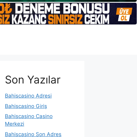
Son Yazılar
Bahiscasino Adresi
Bahiscasino Giriş
Bahiscasino Casino
Merkezi
Bahiscasino Son Adres