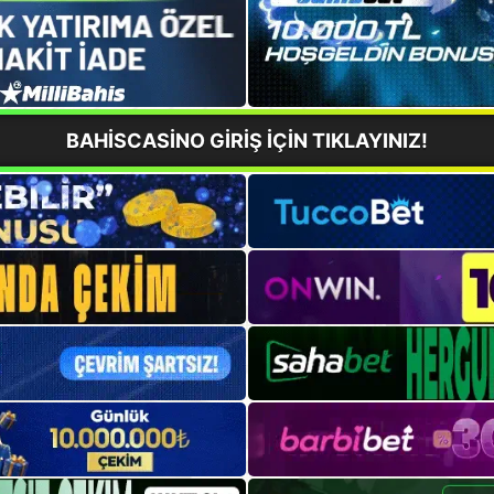
BAHİSCASİNO GİRİŞ İÇİN TIKLAYINIZ!