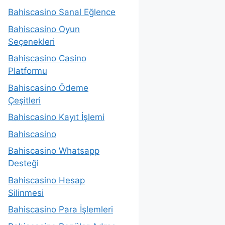
Bahiscasino Sanal Eğlence
Bahiscasino Oyun
Seçenekleri
Bahiscasino Casino
Platformu
Bahiscasino Ödeme
Çeşitleri
Bahiscasino Kayıt İşlemi
Bahiscasino
Bahiscasino Whatsapp
Desteği
Bahiscasino Hesap
Silinmesi
Bahiscasino Para İşlemleri