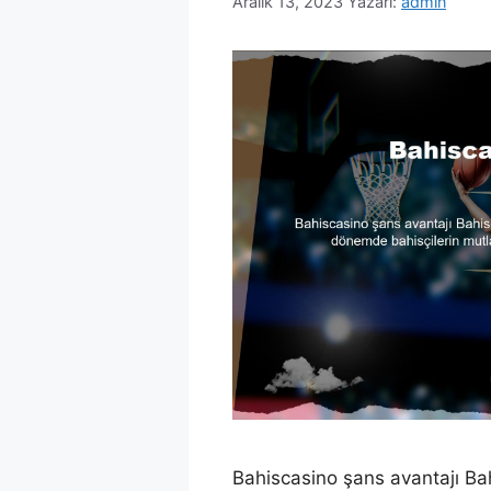
Aralık 13, 2023
Yazarı:
admin
Bahiscasino şans avantajı Bah