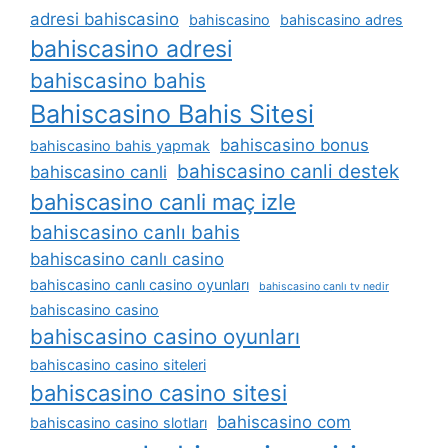
adresi bahiscasino
bahiscasino
bahiscasino adres
bahiscasino adresi
bahiscasino bahis
Bahiscasino Bahis Sitesi
bahiscasino bonus
bahiscasino bahis yapmak
bahiscasino canli destek
bahiscasino canli
bahiscasino canli maç izle
bahiscasino canlı bahis
bahiscasino canlı casino
bahiscasino canlı casino oyunları
bahiscasino canlı tv nedir
bahiscasino casino
bahiscasino casino oyunları
bahiscasino casino siteleri
bahiscasino casino sitesi
bahiscasino com
bahiscasino casino slotları