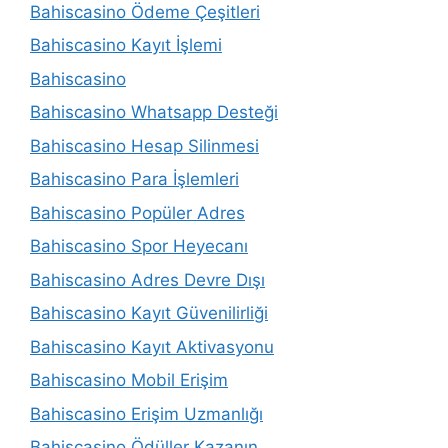
Bahiscasino Ödeme Çeşitleri
Bahiscasino Kayıt İşlemi
Bahiscasino
Bahiscasino Whatsapp Desteği
Bahiscasino Hesap Silinmesi
Bahiscasino Para İşlemleri
Bahiscasino Popüler Adres
Bahiscasino Spor Heyecanı
Bahiscasino Adres Devre Dışı
Bahiscasino Kayıt Güvenilirliği
Bahiscasino Kayıt Aktivasyonu
Bahiscasino Mobil Erişim
Bahiscasino Erişim Uzmanlığı
Bahiscasino Ödüller Kazanın