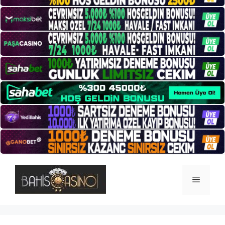
İçeriğe
atla
Menü