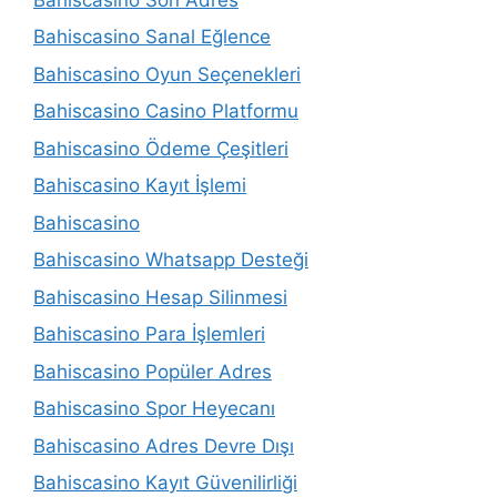
Bahiscasino Sanal Eğlence
Bahiscasino Oyun Seçenekleri
Bahiscasino Casino Platformu
Bahiscasino Ödeme Çeşitleri
Bahiscasino Kayıt İşlemi
Bahiscasino
Bahiscasino Whatsapp Desteği
Bahiscasino Hesap Silinmesi
Bahiscasino Para İşlemleri
Bahiscasino Popüler Adres
Bahiscasino Spor Heyecanı
Bahiscasino Adres Devre Dışı
Bahiscasino Kayıt Güvenilirliği