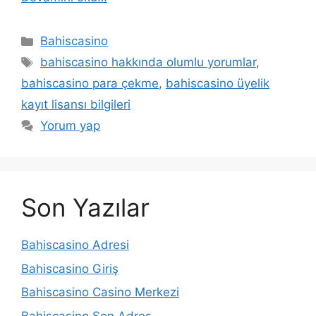
Kategoriler
Bahiscasino
Etiketler
bahiscasino hakkında olumlu yorumlar
,
bahiscasino para çekme
,
bahiscasino üyelik
kayıt lisansı bilgileri
Yorum yap
Son Yazılar
Bahiscasino Adresi
Bahiscasino Giriş
Bahiscasino Casino Merkezi
Bahiscasino Son Adres