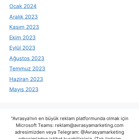
Ocak 2024
Aralık 2023
Kasım 2023
Ekim 2023
Eylül 2023
Ağustos 2023
Temmuz 2023
Haziran 2023
Mayıs 2023
"Avrasya'nın en büyük reklam platformunda olmak için
Microsoft Teams:
reklam@avrasyamarketing.com
adresimizden veya Telegram: @Avrasyamarketing
adresimizden irtibat kurabilirsiniz. (Tek iletişim