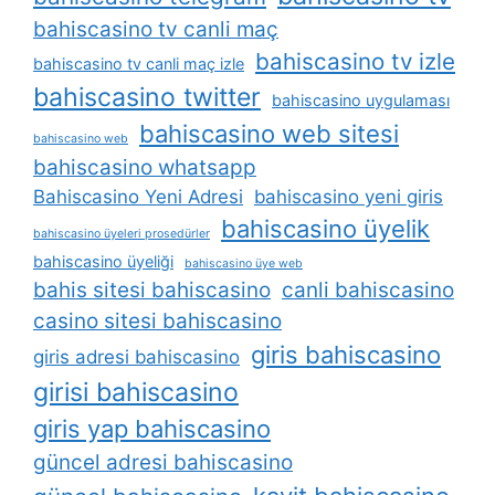
bahiscasino tv canli maç
bahiscasino tv izle
bahiscasino tv canli maç izle
bahiscasino twitter
bahiscasino uygulaması
bahiscasino web sitesi
bahiscasino web
bahiscasino whatsapp
Bahiscasino Yeni Adresi
bahiscasino yeni giris
bahiscasino üyelik
bahiscasino üyeleri prosedürler
bahiscasino üyeliği
bahiscasino üye web
bahis sitesi bahiscasino
canli bahiscasino
casino sitesi bahiscasino
giris bahiscasino
giris adresi bahiscasino
girisi bahiscasino
giris yap bahiscasino
güncel adresi bahiscasino