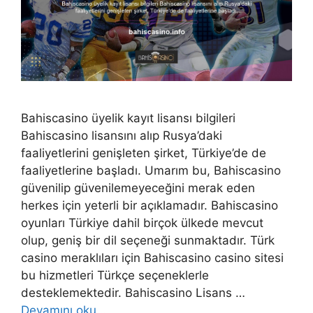
Bahiscasino üyelik kayıt lisansı bilgileri
Bahiscasino lisansını alıp Rusya’daki
faaliyetlerini genişleten şirket, Türkiye’de de
faaliyetlerine başladı. Umarım bu, Bahiscasino
güvenilip güvenilemeyeceğini merak eden
herkes için yeterli bir açıklamadır. Bahiscasino
oyunları Türkiye dahil birçok ülkede mevcut
olup, geniş bir dil seçeneği sunmaktadır. Türk
casino meraklıları için Bahiscasino casino sitesi
bu hizmetleri Türkçe seçeneklerle
desteklemektedir. Bahiscasino Lisans …
Devamını oku…